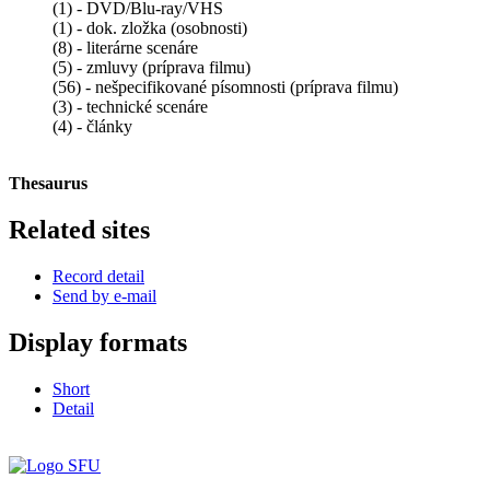
(1) - DVD/Blu-ray/VHS
(1) - dok. zložka (osobnosti)
(8) - literárne scenáre
(5) - zmluvy (príprava filmu)
(56) - nešpecifikované písomnosti (príprava filmu)
(3) - technické scenáre
(4) - články
Thesaurus
Related sites
Record detail
Send by e-mail
Display formats
Short
Detail