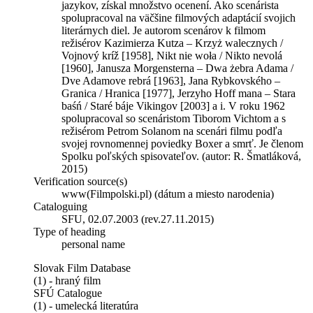
jazykov, získal množstvo ocenení. Ako scenárista
spolupracoval na väčšine filmových adaptácií svojich
literárnych diel. Je autorom scenárov k filmom
režisérov Kazimierza Kutza – Krzyż walecznych /
Vojnový kríž [1958], Nikt nie woła / Nikto nevolá
[1960], Janusza Morgensterna – Dwa żebra Adama /
Dve Adamove rebrá [1963], Jana Rybkovského –
Granica / Hranica [1977], Jerzyho Hoff mana – Stara
baśń / Staré báje Vikingov [2003] a i. V roku 1962
spolupracoval so scenáristom Tiborom Vichtom a s
režisérom Petrom Solanom na scenári filmu podľa
svojej rovnomennej poviedky Boxer a smrť. Je členom
Spolku poľských spisovateľov. (autor: R. Šmatláková,
2015)
Verification source(s)
www(Filmpolski.pl) (dátum a miesto narodenia)
Cataloguing
SFU, 02.07.2003 (rev.27.11.2015)
Type of heading
personal name
Slovak Film Database
(1) - hraný film
SFÚ Catalogue
(1) - umelecká literatúra