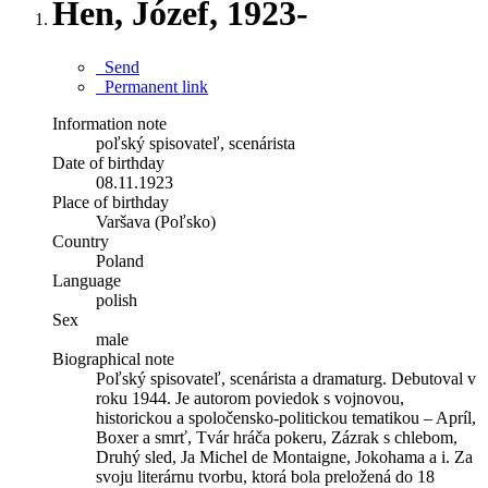
Hen, Józef, 1923-
Send
Permanent link
Information note
poľský spisovateľ, scenárista
Date of birthday
08.11.1923
Place of birthday
Varšava (Poľsko)
Country
Poland
Language
polish
Sex
male
Biographical note
Poľský spisovateľ, scenárista a dramaturg. Debutoval v
roku 1944. Je autorom poviedok s vojnovou,
historickou a spoločensko-politickou tematikou – Apríl,
Boxer a smrť, Tvár hráča pokeru, Zázrak s chlebom,
Druhý sled, Ja Michel de Montaigne, Jokohama a i. Za
svoju literárnu tvorbu, ktorá bola preložená do 18