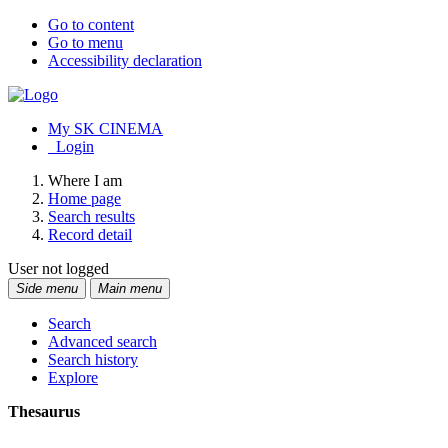
Go to content
Go to menu
Accessibility declaration
My SK CINEMA
Login
Where I am
Home page
Search results
Record detail
User not logged
Side menu
Main menu
Search
Advanced search
Search history
Explore
Thesaurus