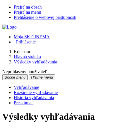
Prejsť na obsah
Prejsť na menu
Prehlásenie o webovej prístupnosti
Moja SK CINEMA
Prihlásenie
Kde som
Hlavná stránka
Výsledky vyhľadávania
Neprihlásený používateľ
Bočné menu
Hlavné menu
Vyhľadávanie
Rozšírené vyhľadávanie
História vyhľadávania
Preskúmať
Výsledky vyhľadávania