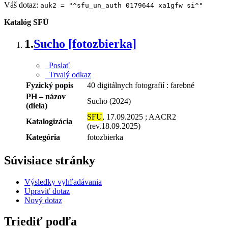
Váš dotaz:
auk2 = "^sfu_un_auth 0179644 xa1gfw si^"
Katalóg SFÚ
1.
Sucho [fotozbierka]
Poslať
Trvalý odkaz
Fyzický popis
40 digitálnych fotografií : farebné
PH – názov
Sucho (2024)
(diela)
SFU
, 17.09.2025 ; AACR2
Katalogizácia
(rev.18.09.2025)
Kategória
fotozbierka
Súvisiace stránky
Výsledky vyhľadávania
Upraviť dotaz
Nový dotaz
Triediť podľa