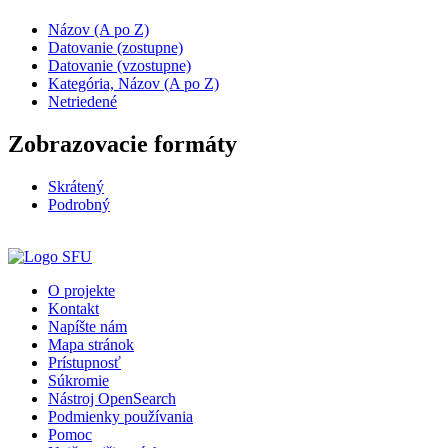
Názov (A po Z)
Datovanie (zostupne)
Datovanie (vzostupne)
Kategória, Názov (A po Z)
Netriedené
Zobrazovacie formáty
Skrátený
Podrobný
O projekte
Kontakt
Napíšte nám
Mapa stránok
Prístupnosť
Súkromie
Nástroj OpenSearch
Podmienky používania
Pomoc