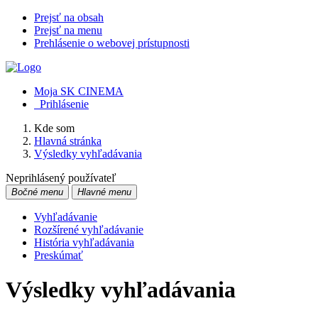
Prejsť na obsah
Prejsť na menu
Prehlásenie o webovej prístupnosti
Moja SK CINEMA
Prihlásenie
Kde som
Hlavná stránka
Výsledky vyhľadávania
Neprihlásený používateľ
Bočné menu
Hlavné menu
Vyhľadávanie
Rozšírené vyhľadávanie
História vyhľadávania
Preskúmať
Výsledky vyhľadávania