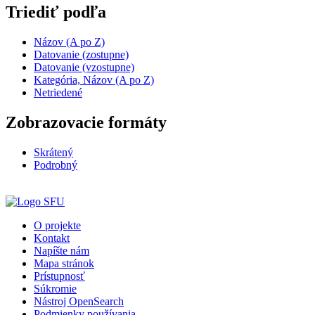
Triediť podľa
Názov (A po Z)
Datovanie (zostupne)
Datovanie (vzostupne)
Kategória, Názov (A po Z)
Netriedené
Zobrazovacie formáty
Skrátený
Podrobný
O projekte
Kontakt
Napíšte nám
Mapa stránok
Prístupnosť
Súkromie
Nástroj OpenSearch
Podmienky používania