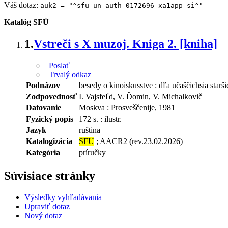
Váš dotaz:
auk2 = "^sfu_un_auth 0172696 xa1app si^"
Katalóg SFÚ
1.
Vstreči s X muzoj. Kniga 2. [kniha]
Poslať
Trvalý odkaz
Podnázov
besedy o kinoiskusstve : dľa učaščichsia starš
Zodpovednosť
I. Vajsfeľd, V. Ďomin, V. Michalkovič
Datovanie
Moskva : Prosveščenije, 1981
Fyzický popis
172 s. : ilustr.
Jazyk
ruština
Katalogizácia
SFU
; AACR2 (rev.23.02.2026)
Kategória
príručky
Súvisiace stránky
Výsledky vyhľadávania
Upraviť dotaz
Nový dotaz