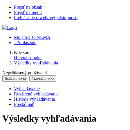
Prejsť na obsah
Prejsť na menu
Prehlásenie o webovej prístupnosti
Moja SK CINEMA
Prihlásenie
Kde som
Hlavná stránka
Výsledky vyhľadávania
Neprihlásený používateľ
Bočné menu
Hlavné menu
Vyhľadávanie
Rozšírené vyhľadávanie
História vyhľadávania
Preskúmať
Výsledky vyhľadávania