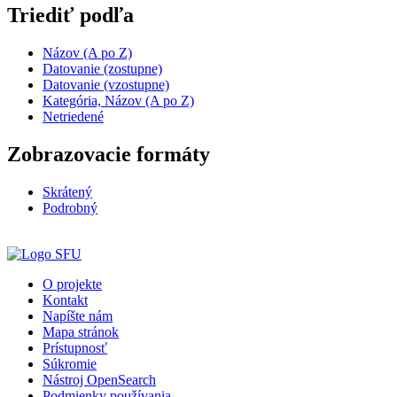
Triediť podľa
Názov (A po Z)
Datovanie (zostupne)
Datovanie (vzostupne)
Kategória, Názov (A po Z)
Netriedené
Zobrazovacie formáty
Skrátený
Podrobný
O projekte
Kontakt
Napíšte nám
Mapa stránok
Prístupnosť
Súkromie
Nástroj OpenSearch
Podmienky používania