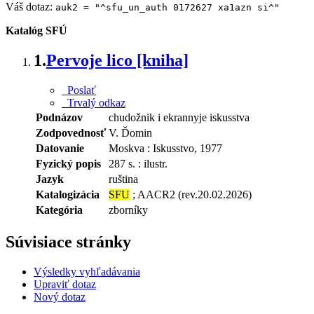
Váš dotaz:
auk2 = "^sfu_un_auth 0172627 xa1azn si^"
Katalóg SFÚ
1.
Pervoje lico [kniha]
Poslať
Trvalý odkaz
Podnázov
chudožnik i ekrannyje iskusstva
Zodpovednosť
V. Ďomin
Datovanie
Moskva : Iskusstvo, 1977
Fyzický popis
287 s. : ilustr.
Jazyk
ruština
Katalogizácia
SFU
; AACR2 (rev.20.02.2026)
Kategória
zborníky
Súvisiace stránky
Výsledky vyhľadávania
Upraviť dotaz
Nový dotaz