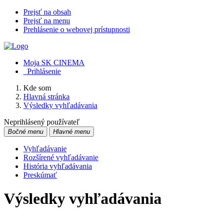
Prejsť na obsah
Prejsť na menu
Prehlásenie o webovej prístupnosti
Moja SK CINEMA
Prihlásenie
Kde som
Hlavná stránka
Výsledky vyhľadávania
Neprihlásený používateľ
Bočné menu
Hlavné menu
Vyhľadávanie
Rozšírené vyhľadávanie
História vyhľadávania
Preskúmať
Výsledky vyhľadávania