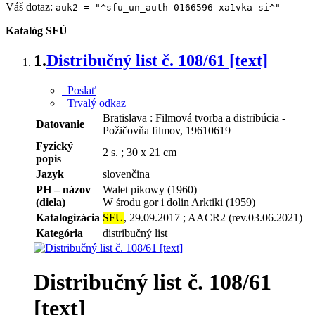
Váš dotaz:
auk2 = "^sfu_un_auth 0166596 xa1vka si^"
Katalóg SFÚ
1.
Distribučný list č. 108/61 [text]
Poslať
Trvalý odkaz
Bratislava : Filmová tvorba a distribúcia -
Datovanie
Požičovňa filmov, 19610619
Fyzický
2 s. ; 30 x 21 cm
popis
Jazyk
slovenčina
PH – názov
Walet pikowy (1960)
(diela)
W środu gor i dolin Arktiki (1959)
Katalogizácia
SFU
, 29.09.2017 ; AACR2 (rev.03.06.2021)
Kategória
distribučný list
Distribučný list č. 108/61
[text]