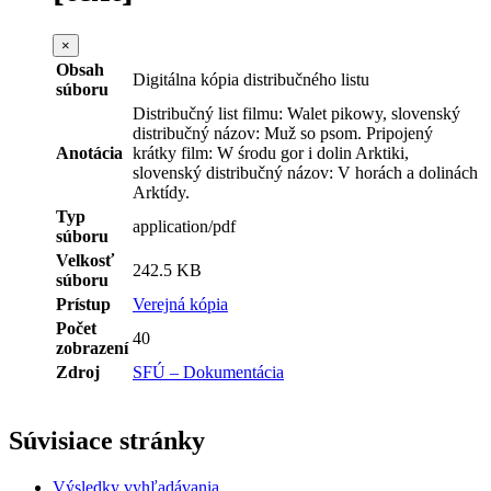
×
Obsah
Digitálna kópia distribučného listu
súboru
Distribučný list filmu: Walet pikowy, slovenský
distribučný názov: Muž so psom. Pripojený
Anotácia
krátky film: W środu gor i dolin Arktiki,
slovenský distribučný názov: V horách a dolinách
Arktídy.
Typ
application/pdf
súboru
Velkosť
242.5 KB
súboru
Prístup
Verejná kópia
Počet
40
zobrazení
Zdroj
SFÚ – Dokumentácia
Súvisiace stránky
Výsledky vyhľadávania