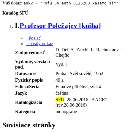
Váš dotaz:
auk2 = "^sfu_un_auth 0125283 xa1amg si^"
Katalóg SFÚ
1.
Profesor Poležajev [kniha]
Poslať
Trvalý odkaz
D. Del, A. Zarchi, L. Rachmanov, J.
Zodpovednosť
Chejfic
Vydanie, verzia a
Vyd. 1
pod.
Datovanie
Praha : Svět sovětů, 1952
Fyzický popis
49 s.
Edícia/Séria
Filmové příběhy ; sv. 24
Jazyk
čeština
SFU
, 28.06.2016 ; AACR2
Katalogizácia
(rev.28.06.2016)
Kategória
monografie
Súvisiace stránky