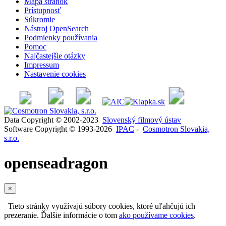
Mapa stránok
Prístupnosť
Súkromie
Nástroj OpenSearch
Podmienky používania
Pomoc
Najčastejšie otázky
Impressum
Nastavenie cookies
Data Copyright © 2002-2023
Slovenský filmový ústav
Software Copyright © 1993-2026
IPAC
-
Cosmotron Slovakia,
s.r.o.
openseadragon
×
Tieto stránky využívajú súbory cookies, ktoré uľahčujú ich
prezeranie. Ďalšie informácie o tom
ako používame cookies
.