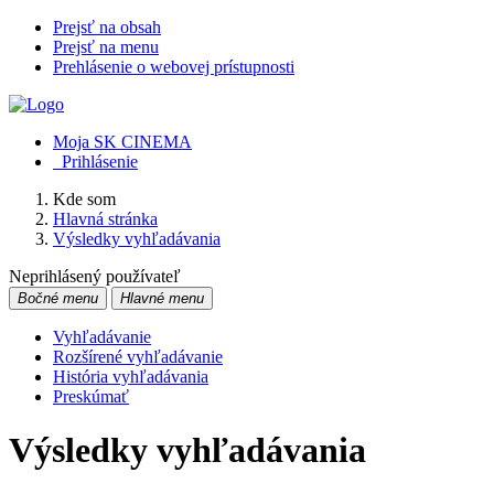
Prejsť na obsah
Prejsť na menu
Prehlásenie o webovej prístupnosti
Moja SK CINEMA
Prihlásenie
Kde som
Hlavná stránka
Výsledky vyhľadávania
Neprihlásený používateľ
Bočné menu
Hlavné menu
Vyhľadávanie
Rozšírené vyhľadávanie
História vyhľadávania
Preskúmať
Výsledky vyhľadávania