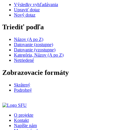
Výsledky vyhľadávania
Upraviť dotaz
Nový dotaz
Triediť podľa
Názov (A po Z)
Datovanie (zostupne)
Datovanie (vzostupne)
Kategória, Názov (A po Z)
Netriedené
Zobrazovacie formáty
Skrátený
Podrobný
O projekte
Kontakt
Napíšte nám