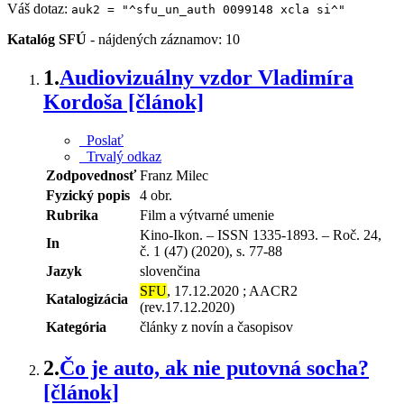
Váš dotaz:
auk2 = "^sfu_un_auth 0099148 xcla si^"
Katalóg SFÚ
-
nájdených záznamov: 10
1.
Audiovizuálny vzdor Vladimíra
Kordoša [článok]
Poslať
Trvalý odkaz
Zodpovednosť
Franz Milec
Fyzický popis
4 obr.
Rubrika
Film a výtvarné umenie
Kino-Ikon. – ISSN 1335-1893. – Roč. 24,
In
č. 1 (47) (2020), s. 77-88
Jazyk
slovenčina
SFU
, 17.12.2020 ; AACR2
Katalogizácia
(rev.17.12.2020)
Kategória
články z novín a časopisov
2.
Čo je auto, ak nie putovná socha?
[článok]