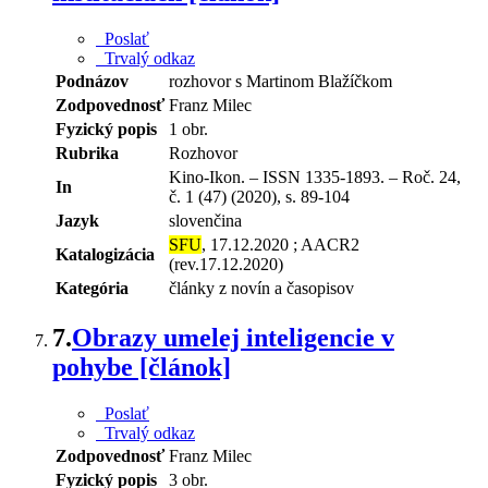
Poslať
Trvalý odkaz
Podnázov
rozhovor s Martinom Blažíčkom
Zodpovednosť
Franz Milec
Fyzický popis
1 obr.
Rubrika
Rozhovor
Kino-Ikon. – ISSN 1335-1893. – Roč. 24,
In
č. 1 (47) (2020), s. 89-104
Jazyk
slovenčina
SFU
, 17.12.2020 ; AACR2
Katalogizácia
(rev.17.12.2020)
Kategória
články z novín a časopisov
7.
Obrazy umelej inteligencie v
pohybe [článok]
Poslať
Trvalý odkaz
Zodpovednosť
Franz Milec
Fyzický popis
3 obr.