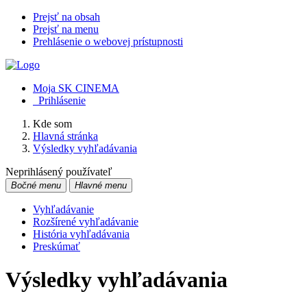
Prejsť na obsah
Prejsť na menu
Prehlásenie o webovej prístupnosti
Moja SK CINEMA
Prihlásenie
Kde som
Hlavná stránka
Výsledky vyhľadávania
Neprihlásený používateľ
Bočné menu
Hlavné menu
Vyhľadávanie
Rozšírené vyhľadávanie
História vyhľadávania
Preskúmať
Výsledky vyhľadávania