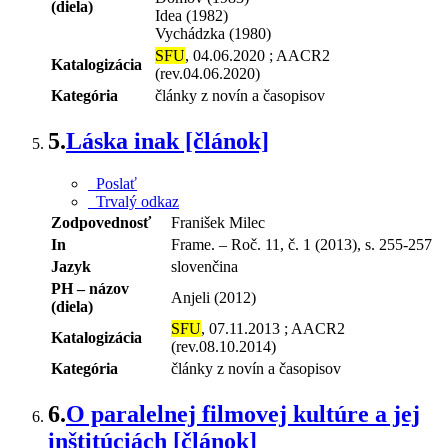
(diela)
Idea (1982)
Vychádzka (1980)
SFU
, 04.06.2020 ; AACR2
Katalogizácia
(rev.04.06.2020)
Kategória
články z novín a časopisov
5.
Láska inak [článok]
Poslať
Trvalý odkaz
Zodpovednosť
Franišek Milec
In
Frame. – Roč. 11, č. 1 (2013), s. 255-257
Jazyk
slovenčina
PH – názov
Anjeli (2012)
(diela)
SFU
, 07.11.2013 ; AACR2
Katalogizácia
(rev.08.10.2014)
Kategória
články z novín a časopisov
6.
O paralelnej filmovej kultúre a jej
inštitúciách [článok]