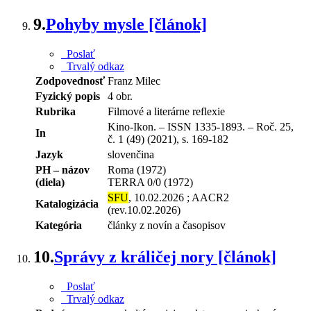
9.
Pohyby mysle [článok]
Poslať
Trvalý odkaz
Zodpovednosť
Franz Milec
Fyzický popis
4 obr.
Rubrika
Filmové a literárne reflexie
Kino-Ikon. – ISSN 1335-1893. – Roč. 25,
In
č. 1 (49) (2021), s. 169-182
Jazyk
slovenčina
PH – názov
Roma (1972)
(diela)
TERRA 0/0 (1972)
SFU
, 10.02.2026 ; AACR2
Katalogizácia
(rev.10.02.2026)
Kategória
články z novín a časopisov
10.
Správy z králičej nory [článok]
Poslať
Trvalý odkaz