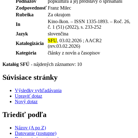
Podnázov
popkultúra a jej predstavy o sprisahaní
Zodpovednosť
Franz Milec
Rubrika
Za okrajom
Kino-Ikon. – ISSN 1335-1893. – Roč. 26,
In
č. 1 (51) (2022), s. 233-252
Jazyk
slovenčina
SFU
, 03.02.2026 ; AACR2
Katalogizácia
(rev.03.02.2026)
Kategória
články z novín a časopisov
Katalóg SFÚ
-
nájdených záznamov: 10
Súvisiace stránky
Výsledky vyhľadávania
Upraviť dotaz
Nový dotaz
Triediť podľa
Názov (A po Z)
Datovanie (zostupne)