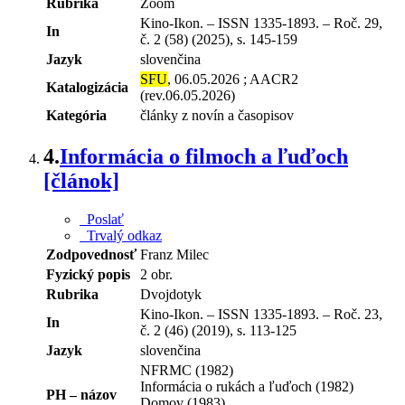
Rubrika
Zoom
Kino-Ikon. – ISSN 1335-1893. – Roč. 29,
In
č. 2 (58) (2025), s. 145-159
Jazyk
slovenčina
SFU
, 06.05.2026 ; AACR2
Katalogizácia
(rev.06.05.2026)
Kategória
články z novín a časopisov
4.
Informácia o filmoch a ľuďoch
[článok]
Poslať
Trvalý odkaz
Zodpovednosť
Franz Milec
Fyzický popis
2 obr.
Rubrika
Dvojdotyk
Kino-Ikon. – ISSN 1335-1893. – Roč. 23,
In
č. 2 (46) (2019), s. 113-125
Jazyk
slovenčina
NFRMC (1982)
Informácia o rukách a ľuďoch (1982)
PH – názov
Domov (1983)