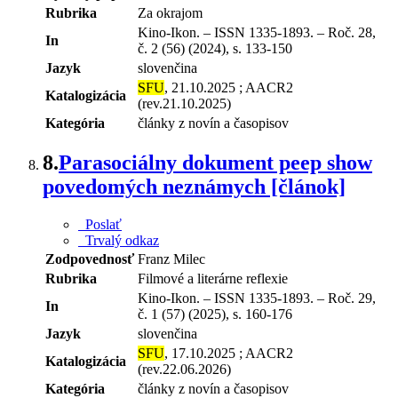
Rubrika
Za okrajom
Kino-Ikon. – ISSN 1335-1893. – Roč. 28,
In
č. 2 (56) (2024), s. 133-150
Jazyk
slovenčina
SFU
, 21.10.2025 ; AACR2
Katalogizácia
(rev.21.10.2025)
Kategória
články z novín a časopisov
8.
Parasociálny dokument peep show
povedomých neznámych [článok]
Poslať
Trvalý odkaz
Zodpovednosť
Franz Milec
Rubrika
Filmové a literárne reflexie
Kino-Ikon. – ISSN 1335-1893. – Roč. 29,
In
č. 1 (57) (2025), s. 160-176
Jazyk
slovenčina
SFU
, 17.10.2025 ; AACR2
Katalogizácia
(rev.22.06.2026)
Kategória
články z novín a časopisov