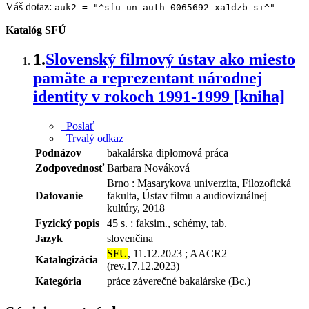
Váš dotaz:
auk2 = "^sfu_un_auth 0065692 xa1dzb si^"
Katalóg SFÚ
1.
Slovenský filmový ústav ako miesto
pamäte a reprezentant národnej
identity v rokoch 1991-1999 [kniha]
Poslať
Trvalý odkaz
Podnázov
bakalárska diplomová práca
Zodpovednosť
Barbara Nováková
Brno : Masarykova univerzita, Filozofická
Datovanie
fakulta, Ústav filmu a audiovizuálnej
kultúry, 2018
Fyzický popis
45 s. : faksim., schémy, tab.
Jazyk
slovenčina
SFU
, 11.12.2023 ; AACR2
Katalogizácia
(rev.17.12.2023)
Kategória
práce záverečné bakalárske (Bc.)