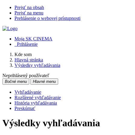
Prejsť na obsah
Prejsť na menu
Prehlásenie o webovej prístupnosti
Moja SK CINEMA
Prihlásenie
Kde som
Hlavná stránka
Výsledky vyhľadávania
Neprihlásený používateľ
Bočné menu
Hlavné menu
Vyhľadávanie
Rozšírené vyhľadávanie
História vyhľadávania
Preskúmať
Výsledky vyhľadávania