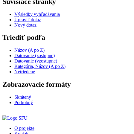
Súvisiace stránky
Výsledky vyhľadávania
Upraviť dotaz
Nový dotaz
Triediť podľa
Názov (A po Z)
Datovanie (zostupne)
Datovanie (vzostupne)
Kategória, Názov (A po Z)
Netriedené
Zobrazovacie formáty
Skrátený
Podrobný
O projekte
Kontakt