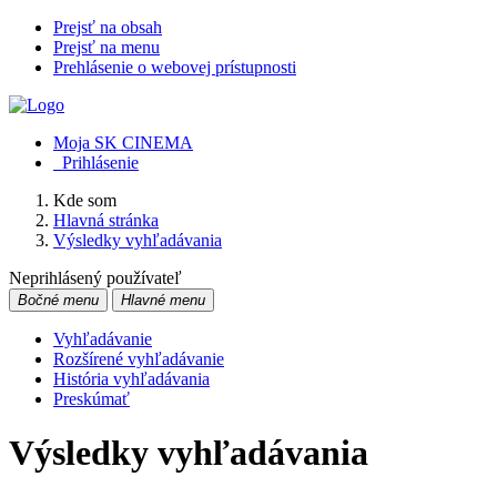
Prejsť na obsah
Prejsť na menu
Prehlásenie o webovej prístupnosti
Moja SK CINEMA
Prihlásenie
Kde som
Hlavná stránka
Výsledky vyhľadávania
Neprihlásený používateľ
Bočné menu
Hlavné menu
Vyhľadávanie
Rozšírené vyhľadávanie
História vyhľadávania
Preskúmať
Výsledky vyhľadávania