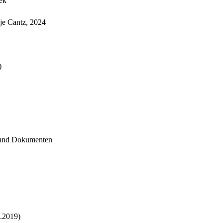
ek
tje Cantz, 2024
)
n und Dokumenten
.2019)