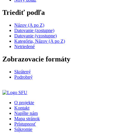
Triediť podľa
Názov (A po Z)
Datovanie (zostupne)
Datovanie (vzostupne)
Kategória, Názov (A po Z)
Netriedené
Zobrazovacie formáty
Skrátený
Podrobný
O projekte
Kontakt
Napíšte nám
Mapa stránok
Prístupnosť
Súkromie