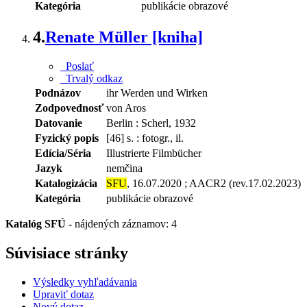
Kategória
publikácie obrazové
4.
Renate Müller [kniha]
Poslať
Trvalý odkaz
Podnázov
ihr Werden und Wirken
Zodpovednosť
von Aros
Datovanie
Berlin : Scherl, 1932
Fyzický popis
[46] s. : fotogr., il.
Edícia/Séria
Illustrierte Filmbücher
Jazyk
nemčina
Katalogizácia
SFU
, 16.07.2020 ; AACR2 (rev.17.02.2023)
Kategória
publikácie obrazové
Katalóg SFÚ
-
nájdených záznamov: 4
Súvisiace stránky
Výsledky vyhľadávania
Upraviť dotaz
Nový dotaz