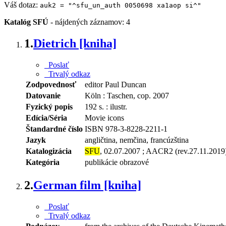
Váš dotaz:
auk2 = "^sfu_un_auth 0050698 xa1aop si^"
Katalóg SFÚ
-
nájdených záznamov: 4
1.
Dietrich [kniha]
Poslať
Trvalý odkaz
Zodpovednosť
editor Paul Duncan
Datovanie
Köln : Taschen, cop. 2007
Fyzický popis
192 s. : ilustr.
Edícia/Séria
Movie icons
Štandardné číslo
ISBN 978-3-8228-2211-1
Jazyk
angličtina, nemčina, francúzština
Katalogizácia
SFU
, 02.07.2007 ; AACR2 (rev.27.11.2019
Kategória
publikácie obrazové
2.
German film [kniha]
Poslať
Trvalý odkaz