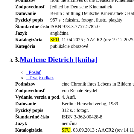
Podnázov
from the archives of the Deutsche Kinemath
Zodpovednosť
[edited by Deutsche Kinemathek
Datovanie
Berlin : Stiftung Deutsche Kinemathek : Ha
Fyzický popis
957 s. : faksim., fotogr., ilustr., plagáty
Štandardné číslo
ISBN 978-3-7757-5785-0
Jazyk
angličtina
Katalogizácia
SFU
, 11.04.2025 ; AACR2 (rev.19.12.2025
Kategória
publikácie obrazové
3.
Marlene Dietrich [kniha]
Poslať
Trvalý odkaz
Podnázov
eine Chronik ihres Lebens in Bilder
Zodpovednosť
von Renate Seydel
Vydanie, verzia a pod.
4. Aufl.
Datovanie
Berlin : Henschelverlag, 1989
Fyzický popis
312 s. : fotogr.
Štandardné číslo
ISBN 3-362-00428-8
Jazyk
nemčina
Katalogizácia
SFU
, 03.09.2013 ; AACR2 (rev.14.11