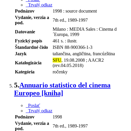
Trvalý odkaz
Podnázov
1998 : source document
Vydanie, verzia a
7th ed., 1989-1997
pod.
Milano : MEDIA Sales : Cinema d
Datovanie
´Europa, 1999
Fyzický popis
461 s. : ilustr.
Štandardné číslo
ISBN 88-900366-1-3
Jazyk
taliančina, angličtina, francúzština
SFU
, 19.08.2008 ; AACR2
Katalogizácia
(rev.04.05.2018)
Kategória
ročenky
5.
Annuario statistico del cinema
Europeo [kniha]
Poslať
Trvalý odkaz
Podnázov
1998
Vydanie, verzia a
7th ed., 1989-1997
pod.