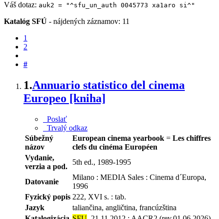
Váš dotaz:
auk2 = "^sfu_un_auth 0045773 xa1aro si^"
Katalóg SFÚ
-
nájdených záznamov: 11
1
2
#
1.
Annuario statistico del cinema
Europeo [kniha]
Poslať
Trvalý odkaz
Súbežný
European cinema yearbook
=
Les chiffres
názov
clefs du cinéma Européen
Vydanie,
5th ed., 1989-1995
verzia a pod.
Milano : MEDIA Sales : Cinema d´Europa,
Datovanie
1996
Fyzický popis
222, XVI s. : tab.
Jazyk
taliančina, angličtina, francúzština
Katalogizácia
SFU
, 21.11.2012 ; AACR2 (rev.01.06.2026)