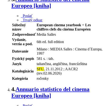
Europeo [kniha]
Poslať
Trvalý odkaz
Súbežný
European cinema yearbook
=
Les
názov
chiffres clefs du cinéma Européen
Zodpovednosť
Media Salles
Vydanie,
6th ed. full edition
verzia a pod.
Milano : MEDIA Salles : Cinema d´Europa,
Datovanie
1997
Fyzický popis
581 s. : tab.
Jazyk
taliančina, angličtina, francúzština
SFU
, 21.11.2012 ; AACR2
Katalogizácia
(rev.02.06.2026)
Kategória
ročenky
4.
Annuario statistico del cinema
Europeo [kniha]
Poslať