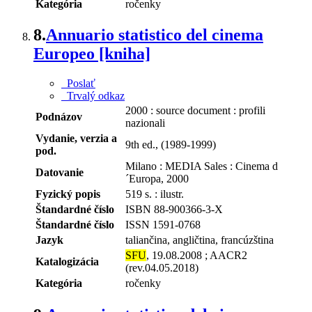
Kategória
ročenky
8.
Annuario statistico del cinema
Europeo [kniha]
Poslať
Trvalý odkaz
2000 : source document : profili
Podnázov
nazionali
Vydanie, verzia a
9th ed., (1989-1999)
pod.
Milano : MEDIA Sales : Cinema d
Datovanie
´Europa, 2000
Fyzický popis
519 s. : ilustr.
Štandardné číslo
ISBN 88-900366-3-X
Štandardné číslo
ISSN 1591-0768
Jazyk
taliančina, angličtina, francúzština
SFU
, 19.08.2008 ; AACR2
Katalogizácia
(rev.04.05.2018)
Kategória
ročenky