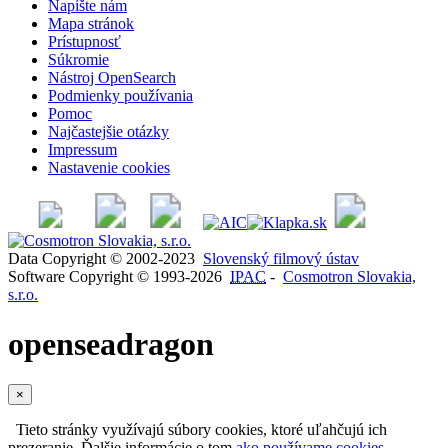
Napíšte nám
Mapa stránok
Prístupnosť
Súkromie
Nástroj OpenSearch
Podmienky používania
Pomoc
Najčastejšie otázky
Impressum
Nastavenie cookies
Data Copyright © 2002-2023
Slovenský filmový ústav
Software Copyright © 1993-2026
IPAC
-
Cosmotron Slovakia,
s.r.o.
openseadragon
×
Tieto stránky využívajú súbory cookies, ktoré uľahčujú ich
prezeranie. Ďalšie informácie o tom
ako používame cookies
.