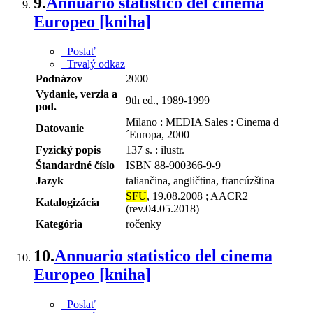
9.
Annuario statistico del cinema
Europeo [kniha]
Poslať
Trvalý odkaz
Podnázov
2000
Vydanie, verzia a
9th ed., 1989-1999
pod.
Milano : MEDIA Sales : Cinema d
Datovanie
´Europa, 2000
Fyzický popis
137 s. : ilustr.
Štandardné číslo
ISBN 88-900366-9-9
Jazyk
taliančina, angličtina, francúzština
SFU
, 19.08.2008 ; AACR2
Katalogizácia
(rev.04.05.2018)
Kategória
ročenky
10.
Annuario statistico del cinema
Europeo [kniha]
Poslať