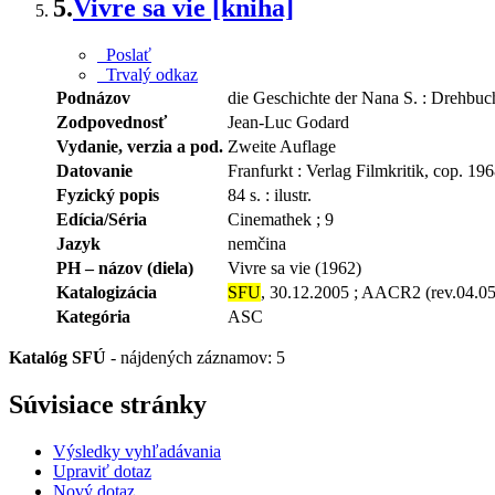
5.
Vivre sa vie [kniha]
Poslať
Trvalý odkaz
Podnázov
die Geschichte der Nana S. : Drehbuc
Zodpovednosť
Jean-Luc Godard
Vydanie, verzia a pod.
Zweite Auflage
Datovanie
Franfurkt : Verlag Filmkritik, cop. 19
Fyzický popis
84 s. : ilustr.
Edícia/Séria
Cinemathek ; 9
Jazyk
nemčina
PH – názov (diela)
Vivre sa vie (1962)
Katalogizácia
SFU
, 30.12.2005 ; AACR2 (rev.04.0
Kategória
ASC
Katalóg SFÚ
-
nájdených záznamov: 5
Súvisiace stránky
Výsledky vyhľadávania
Upraviť dotaz
Nový dotaz