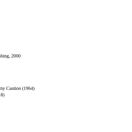
shing, 2000
mmy Caution (1964)
18)