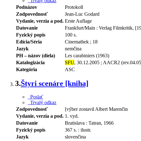
Trvalý odkaz
Podnázov
Protokoll
Zodpovednosť
Jean-Luc Godard
Vydanie, verzia a pod.
Erste Auflage
Datovanie
Frankfurt/Main : Verlag Filmkritik, [1
Fyzický popis
100 s.
Edícia/Séria
Cinemathek ; 18
Jazyk
nemčina
PH – názov (diela)
Les carabiniers (1963)
Katalogizácia
SFU
, 30.12.2005 ; AACR2 (rev.04.0
Kategória
ASC
3.
Štyri scenáre [kniha]
Poslať
Trvalý odkaz
Zodpovednosť
[výber zostavil Albert Marenčin
Vydanie, verzia a pod.
1. vyd.
Datovanie
Bratislava : Tatran, 1966
Fyzický popis
367 s. : ilustr.
Jazyk
slovenčina