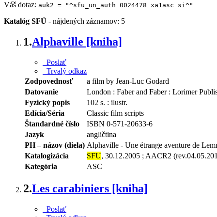
Váš dotaz:
auk2 = "^sfu_un_auth 0024478 xa1asc si^"
Katalóg SFÚ
-
nájdených záznamov: 5
1.
Alphaville [kniha]
Poslať
Trvalý odkaz
Zodpovednosť
a film by Jean-Luc Godard
Datovanie
London : Faber and Faber : Lorimer Publi
Fyzický popis
102 s. : ilustr.
Edícia/Séria
Classic film scripts
Štandardné číslo
ISBN 0-571-20633-6
Jazyk
angličtina
PH – názov (diela)
Alphaville - Une étrange aventure de Le
Katalogizácia
SFU
, 30.12.2005 ; AACR2 (rev.04.05.20
Kategória
ASC
2.
Les carabiniers [kniha]
Poslať