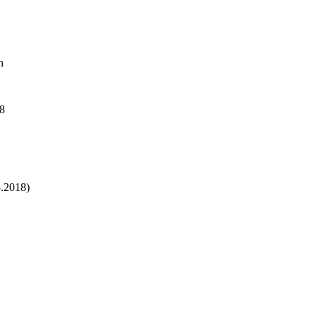
h
68
5.2018)