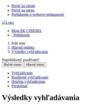
Prejsť na obsah
Prejsť na menu
Prehlásenie o webovej prístupnosti
Moja SK CINEMA
Prihlásenie
Kde som
Hlavná stránka
Výsledky vyhľadávania
Neprihlásený používateľ
Bočné menu
Hlavné menu
Vyhľadávanie
Rozšírené vyhľadávanie
História vyhľadávania
Preskúmať
Výsledky vyhľadávania