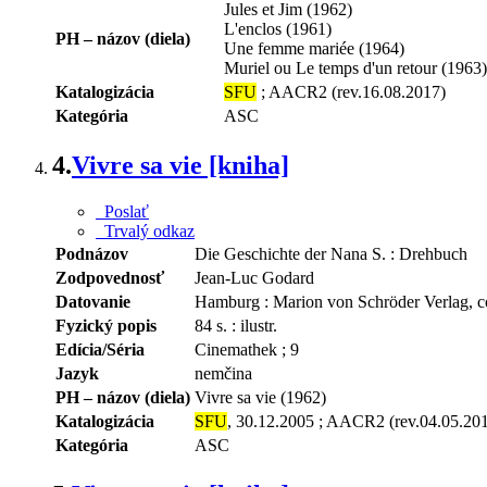
Jules et Jim (1962)
L'enclos (1961)
PH – názov (diela)
Une femme mariée (1964)
Muriel ou Le temps d'un retour (1963)
Katalogizácia
SFU
; AACR2 (rev.16.08.2017)
Kategória
ASC
4.
Vivre sa vie [kniha]
Poslať
Trvalý odkaz
Podnázov
Die Geschichte der Nana S. : Drehbuch
Zodpovednosť
Jean-Luc Godard
Datovanie
Hamburg : Marion von Schröder Verlag, c
Fyzický popis
84 s. : ilustr.
Edícia/Séria
Cinemathek ; 9
Jazyk
nemčina
PH – názov (diela)
Vivre sa vie (1962)
Katalogizácia
SFU
, 30.12.2005 ; AACR2 (rev.04.05.20
Kategória
ASC