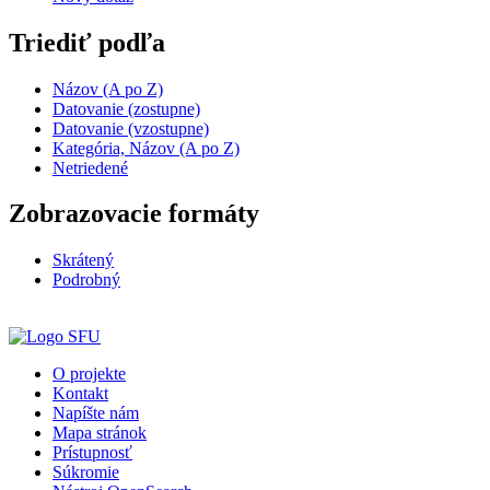
Triediť podľa
Názov (A po Z)
Datovanie (zostupne)
Datovanie (vzostupne)
Kategória, Názov (A po Z)
Netriedené
Zobrazovacie formáty
Skrátený
Podrobný
O projekte
Kontakt
Napíšte nám
Mapa stránok
Prístupnosť
Súkromie