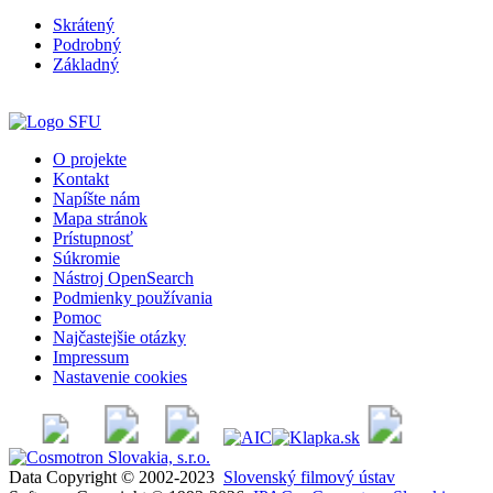
Skrátený
Podrobný
Základný
O projekte
Kontakt
Napíšte nám
Mapa stránok
Prístupnosť
Súkromie
Nástroj OpenSearch
Podmienky používania
Pomoc
Najčastejšie otázky
Impressum
Nastavenie cookies
Data Copyright © 2002-2023
Slovenský filmový ústav