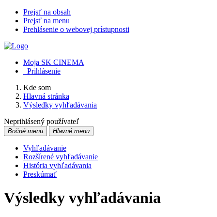
Prejsť na obsah
Prejsť na menu
Prehlásenie o webovej prístupnosti
Moja SK CINEMA
Prihlásenie
Kde som
Hlavná stránka
Výsledky vyhľadávania
Neprihlásený používateľ
Bočné menu
Hlavné menu
Vyhľadávanie
Rozšírené vyhľadávanie
História vyhľadávania
Preskúmať
Výsledky vyhľadávania