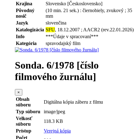
Krajina
Slovensko [Československo]
Pôvodný
(10 min. 21 sek.) : čiernobiely, zvukový ; 35
nosič
mm
Jazyk
slovenčina
Katalogizácia
SFU
, 18.12.2007 ; AACR2 (rev.22.01.2026)
Info
***Údaje v spracovaní***
Kategória
spravodajský film
Sonda. 6/1978 [číslo
filmového žurnálu]
×
Obsah
Digitálna kópia záberu z filmu
súboru
Typ súboru
image/jpeg
Velkosť
118.3 KB
súboru
Prístup
Verejná kópia
Počet