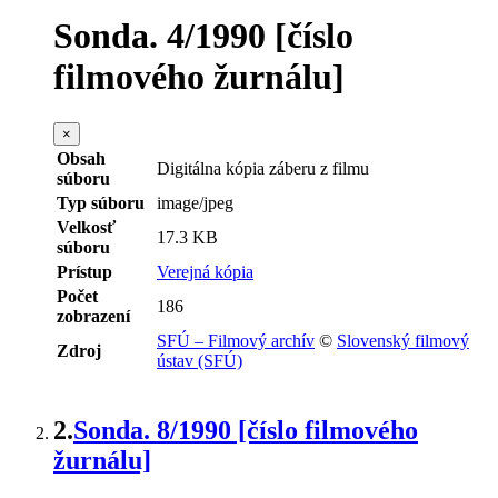
Sonda. 4/1990 [číslo
filmového žurnálu]
×
Obsah
Digitálna kópia záberu z filmu
súboru
Typ súboru
image/jpeg
Velkosť
17.3 KB
súboru
Prístup
Verejná kópia
Počet
186
zobrazení
SFÚ – Filmový archív
©
Slovenský filmový
Zdroj
ústav (SFÚ)
2.
Sonda. 8/1990 [číslo filmového
žurnálu]