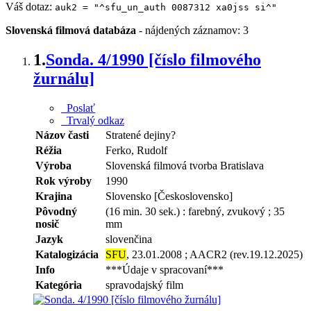
Váš dotaz:
auk2 = "^sfu_un_auth 0087312 xa0jss si^"
Slovenská filmová databáza
-
nájdených záznamov: 3
1.
Sonda. 4/1990 [číslo filmového
žurnálu]
Poslať
Trvalý odkaz
Názov časti
Stratené dejiny?
Réžia
Ferko, Rudolf
Výroba
Slovenská filmová tvorba Bratislava
Rok výroby
1990
Krajina
Slovensko [Československo]
Pôvodný
(16 min. 30 sek.) : farebný, zvukový ; 35
nosič
mm
Jazyk
slovenčina
Katalogizácia
SFU
, 23.01.2008 ; AACR2 (rev.19.12.2025)
Info
***Údaje v spracovaní***
Kategória
spravodajský film