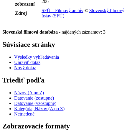
206
zobrazení
SFÚ – Filmový archív
©
Slovenský filmový
Zdroj
ústav (SFÚ)
Slovenská filmová databáza
-
nájdených záznamov: 3
Súvisiace stránky
Výsledky vyhľadávania
Upraviť dotaz
Nový dotaz
Triediť podľa
Názov (A po Z)
Datovanie (zostupne)
Datovanie (vzostupne)
Kategória, Názov (A po Z)
Netriedené
Zobrazovacie formáty