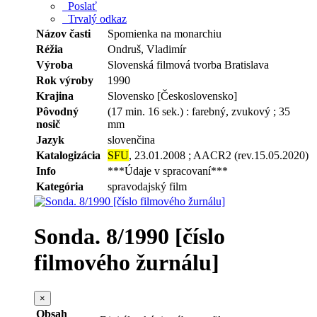
Poslať
Trvalý odkaz
Názov časti
Spomienka na monarchiu
Réžia
Ondruš, Vladimír
Výroba
Slovenská filmová tvorba Bratislava
Rok výroby
1990
Krajina
Slovensko [Československo]
Pôvodný
(17 min. 16 sek.) : farebný, zvukový ; 35
nosič
mm
Jazyk
slovenčina
Katalogizácia
SFU
, 23.01.2008 ; AACR2 (rev.15.05.2020)
Info
***Údaje v spracovaní***
Kategória
spravodajský film
Sonda. 8/1990 [číslo
filmového žurnálu]
×
Obsah