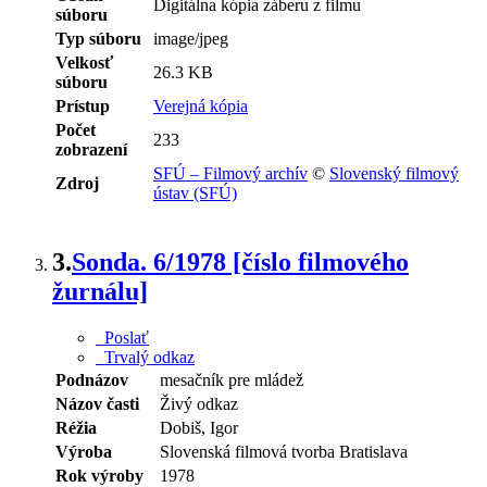
Digitálna kópia záberu z filmu
súboru
Typ súboru
image/jpeg
Velkosť
26.3 KB
súboru
Prístup
Verejná kópia
Počet
233
zobrazení
SFÚ – Filmový archív
©
Slovenský filmový
Zdroj
ústav (SFÚ)
3.
Sonda. 6/1978 [číslo filmového
žurnálu]
Poslať
Trvalý odkaz
Podnázov
mesačník pre mládež
Názov časti
Živý odkaz
Réžia
Dobiš, Igor
Výroba
Slovenská filmová tvorba Bratislava
Rok výroby
1978