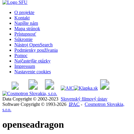
O projekte
Kontakt
Napíšte nám
Mapa stránok
Prístupnosť
Súkromie
Nástroj OpenSearch
Podmienky používania
Pomoc
Najčastejšie otázky
Impressum
Nastavenie cookies
Data Copyright © 2002-2023
Slovenský filmový ústav
Software Copyright © 1993-2026
IPAC
-
Cosmotron Slovakia,
s.r.o.
openseadragon