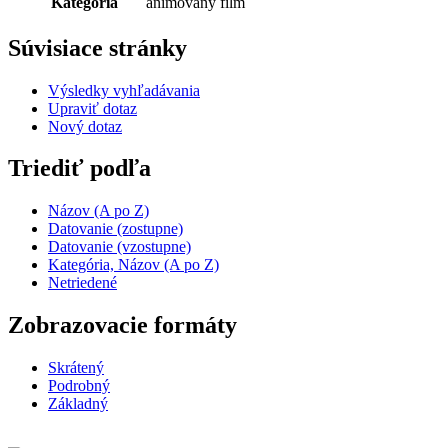
Kategória
animovaný film
Súvisiace stránky
Výsledky vyhľadávania
Upraviť dotaz
Nový dotaz
Triediť podľa
Názov (A po Z)
Datovanie (zostupne)
Datovanie (vzostupne)
Kategória, Názov (A po Z)
Netriedené
Zobrazovacie formáty
Skrátený
Podrobný
Základný