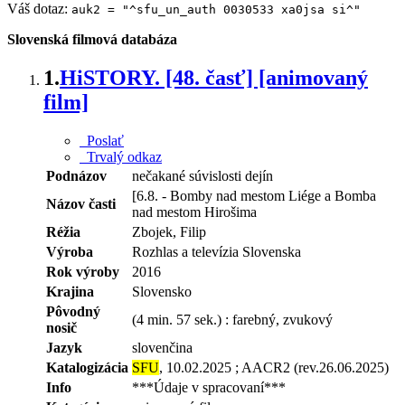
Váš dotaz:
auk2 = "^sfu_un_auth 0030533 xa0jsa si^"
Slovenská filmová databáza
1.
HiSTORY. [48. časť] [animovaný
film]
Poslať
Trvalý odkaz
Podnázov
nečakané súvislosti dejín
[6.8. - Bomby nad mestom Liége a Bomba
Názov časti
nad mestom Hirošima
Réžia
Zbojek, Filip
Výroba
Rozhlas a televízia Slovenska
Rok výroby
2016
Krajina
Slovensko
Pôvodný
(4 min. 57 sek.) : farebný, zvukový
nosič
Jazyk
slovenčina
Katalogizácia
SFU
, 10.02.2025 ; AACR2 (rev.26.06.2025)
Info
***Údaje v spracovaní***