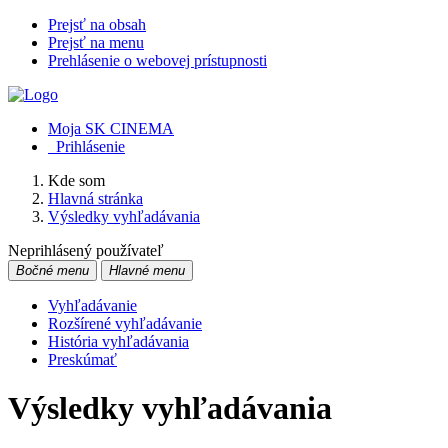
Prejsť na obsah
Prejsť na menu
Prehlásenie o webovej prístupnosti
Moja SK CINEMA
Prihlásenie
Kde som
Hlavná stránka
Výsledky vyhľadávania
Neprihlásený používateľ
Bočné menu
Hlavné menu
Vyhľadávanie
Rozšírené vyhľadávanie
História vyhľadávania
Preskúmať
Výsledky vyhľadávania