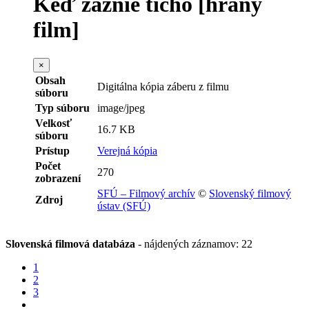
Keď zaznie ticho [hraný
film]
×
Obsah
Digitálna kópia záberu z filmu
súboru
Typ súboru
image/jpeg
Velkosť
16.7 KB
súboru
Prístup
Verejná kópia
Počet
270
zobrazení
SFÚ – Filmový archív
©
Slovenský filmový
Zdroj
ústav (SFÚ)
Slovenská filmová databáza
-
nájdených záznamov: 22
1
2
3