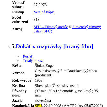
Velkosť
27.2 KB
súboru
Prístup
Verejná kópia
Počet
313
zobrazení
SFÚ – Filmový archív
©
Slovenský filmový
Zdroj
ústav (SFÚ)
5.
Dukát z rozprávky [hraný film]
Poslať
Trvalý odkaz
Réžia
Šinko, Eugen
Československý film Bratislava [výrobca
Výroba
(producent)]
Rok výroby
1968
Krajina
Slovensko [Československo]
Pôvodný
(37 min. 50 s.) : čiernobiely, zvukový ; 35
nosič
mm
Jazyk
slovenčina
Katalogizácia
SFU
, 22.10.2008 ; AACR2 (rev.05.07.2023)