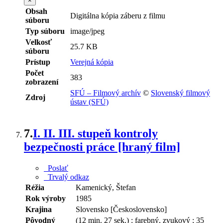
×
Obsah
Digitálna kópia záberu z filmu
súboru
Typ súboru
image/jpeg
Velkosť
25.7 KB
súboru
Prístup
Verejná kópia
Počet
383
zobrazení
SFÚ – Filmový archív
©
Slovenský filmový
Zdroj
ústav (SFÚ)
7.
I. II. III. stupeň kontroly
bezpečnosti práce [hraný film]
Poslať
Trvalý odkaz
Réžia
Kamenický, Štefan
Rok výroby
1985
Krajina
Slovensko [Československo]
Pôvodný
(12 min. 27 sek.) : farebný, zvukový ; 35