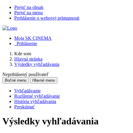
Prejsť na obsah
Prejsť na menu
Prehlásenie o webovej prístupnosti
Moja SK CINEMA
Prihlásenie
Kde som
Hlavná stránka
Výsledky vyhľadávania
Neprihlásený používateľ
Bočné menu
Hlavné menu
Vyhľadávanie
Rozšírené vyhľadávanie
História vyhľadávania
Preskúmať
Výsledky vyhľadávania