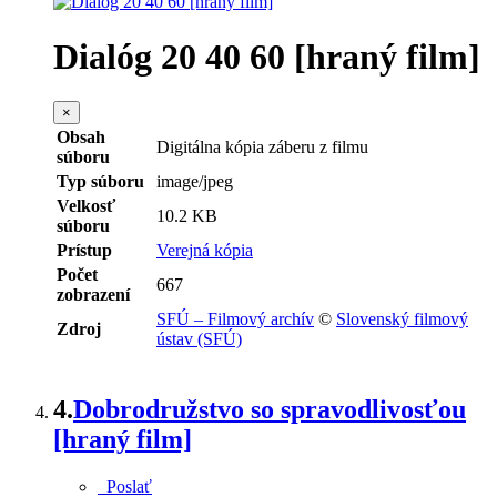
Dialóg 20 40 60 [hraný film]
×
Obsah
Digitálna kópia záberu z filmu
súboru
Typ súboru
image/jpeg
Velkosť
10.2 KB
súboru
Prístup
Verejná kópia
Počet
667
zobrazení
SFÚ – Filmový archív
©
Slovenský filmový
Zdroj
ústav (SFÚ)
4.
Dobrodružstvo so spravodlivosťou
[hraný film]
Poslať