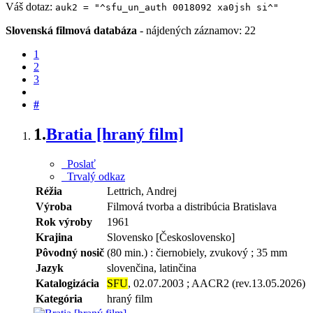
Váš dotaz:
auk2 = "^sfu_un_auth 0018092 xa0jsh si^"
Slovenská filmová databáza
-
nájdených záznamov: 22
1
2
3
#
1.
Bratia [hraný film]
Poslať
Trvalý odkaz
Réžia
Lettrich, Andrej
Výroba
Filmová tvorba a distribúcia Bratislava
Rok výroby
1961
Krajina
Slovensko [Československo]
Pôvodný nosič
(80 min.) : čiernobiely, zvukový ; 35 mm
Jazyk
slovenčina, latinčina
Katalogizácia
SFU
, 02.07.2003 ; AACR2 (rev.13.05.2026)
Kategória
hraný film