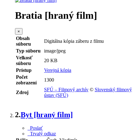
Bratia [hraný film]
×
Obsah
Digitálna kópia záberu z filmu
súboru
Typ súboru
image/jpeg
Velkosť
20 KB
súboru
Prístup
Verejná kópia
Počet
1300
zobrazení
SFÚ – Filmový archív
©
Slovenský filmový
Zdroj
ústav (SFÚ)
2.
Byt [hraný film]
Poslať
Trvalý odkaz