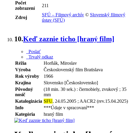
Počet
211
zobrazení
SFÚ – Filmový archív
©
Slovenský filmový
Zdroj
ústav (SFÚ)
10.
Keď zaznie ticho [hraný film]
Poslať
Trvalý odkaz
Réžia
Horňák, Miroslav
Výroba
Československý film Bratislava
Rok výroby
1966
Krajina
Slovensko [Československo]
Pôvodný
(18 min. 30 sek.) : čiernobiely, zvukový ; 35
nosič
mm
Katalogizácia
SFU
, 24.05.2005 ; AACR2 (rev.15.04.2025)
Info
***Údaje v spracovaní***
Kategória
hraný film