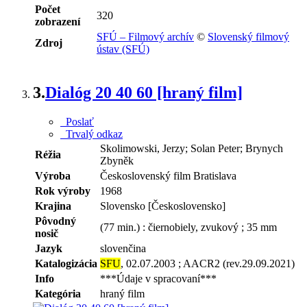
Počet
320
zobrazení
SFÚ – Filmový archív
©
Slovenský filmový
Zdroj
ústav (SFÚ)
3.
Dialóg 20 40 60 [hraný film]
Poslať
Trvalý odkaz
Skolimowski, Jerzy;
Solan Peter;
Brynych
Réžia
Zbyněk
Výroba
Československý film Bratislava
Rok výroby
1968
Krajina
Slovensko [Československo]
Pôvodný
(77 min.) : čiernobiely, zvukový ; 35 mm
nosič
Jazyk
slovenčina
Katalogizácia
SFU
, 02.07.2003 ; AACR2 (rev.29.09.2021)
Info
***Údaje v spracovaní***
Kategória
hraný film