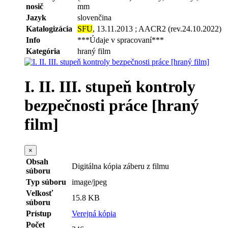
nosič
mm
Jazyk
slovenčina
Katalogizácia
SFU
, 13.11.2013 ; AACR2 (rev.24.10.2022)
Info
***Údaje v spracovaní***
Kategória
hraný film
I. II. III. stupeň kontroly
bezpečnosti práce [hraný
film]
×
Obsah
Digitálna kópia záberu z filmu
súboru
Typ súboru
image/jpeg
Velkosť
15.8 KB
súboru
Prístup
Verejná kópia
Počet