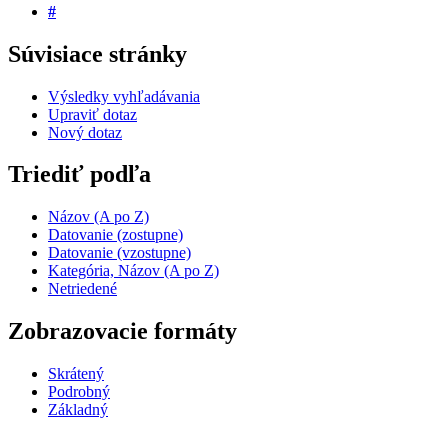
#
Súvisiace stránky
Výsledky vyhľadávania
Upraviť dotaz
Nový dotaz
Triediť podľa
Názov (A po Z)
Datovanie (zostupne)
Datovanie (vzostupne)
Kategória, Názov (A po Z)
Netriedené
Zobrazovacie formáty
Skrátený
Podrobný
Základný