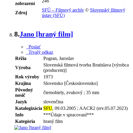
246
zobrazení
SFÚ – Filmový archív
©
Slovenský filmový
Zdroj
ústav (SFÚ)
8.
Jano [hraný film]
Poslať
Trvalý odkaz
Réžia
Pogran, Jaroslav
Slovenská filmová tvorba Bratislava [výrobca
Výroba
(producent)]
Rok výroby
1973
Krajina
Slovensko [Československo]
Pôvodný
čiernobiely, zvukový ; 35 mm
nosič
Jazyk
slovenčina
Katalogizácia
SFU
, 09.03.2005 ; AACR2 (rev.05.07.2023)
Info
***Údaje v spracovaní***
Kategória
hraný film