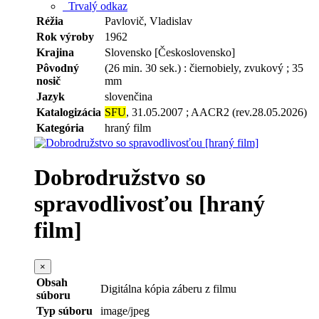
Trvalý odkaz
Réžia
Pavlovič, Vladislav
Rok výroby
1962
Krajina
Slovensko [Československo]
Pôvodný
(26 min. 30 sek.) : čiernobiely, zvukový ; 35
nosič
mm
Jazyk
slovenčina
Katalogizácia
SFU
, 31.05.2007 ; AACR2 (rev.28.05.2026)
Kategória
hraný film
Dobrodružstvo so
spravodlivosťou [hraný
film]
×
Obsah
Digitálna kópia záberu z filmu
súboru
Typ súboru
image/jpeg