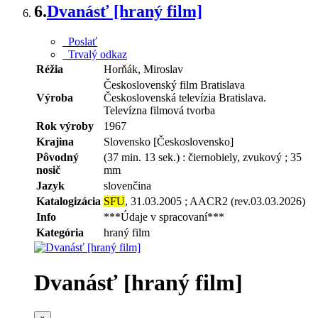
6.
Dvanásť [hraný film]
Poslať
Trvalý odkaz
Réžia
Horňák, Miroslav
Československý film Bratislava
Výroba
Československá televízia Bratislava.
Televízna filmová tvorba
Rok výroby
1967
Krajina
Slovensko [Československo]
Pôvodný
(37 min. 13 sek.) : čiernobiely, zvukový ; 35
nosič
mm
Jazyk
slovenčina
Katalogizácia
SFU
, 31.03.2005 ; AACR2 (rev.03.03.2026)
Info
***Údaje v spracovaní***
Kategória
hraný film
Dvanásť [hraný film]