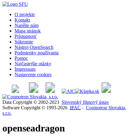
O projekte
Kontakt
Napíšte nám
Mapa stránok
Prístupnosť
Súkromie
Nástroj OpenSearch
Podmienky používania
Pomoc
Najčastejšie otázky
Impressum
Nastavenie cookies
Data Copyright © 2002-2023
Slovenský filmový ústav
Software Copyright © 1993-2026
IPAC
-
Cosmotron Slovakia,
s.r.o.
openseadragon