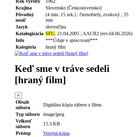
Rok výroby
1962
Krajina
Slovensko [Československo]
Pôvodný
(4 min. 15 sek.) : čiernobiely, zvukový ; 35
nosič
mm
Jazyk
slovenčina
Katalogizácia
SFU
, 21.04.2005 ; AACR2 (rev.04.06.2026)
Info
***Údaje v spracovaní***
Kategória
hraný film
Keď sme v tráve sedeli
[hraný film]
×
Obsah
Digitálna kópia záberu z filmu
súboru
Typ súboru
image/jpeg
Velkosť
15.3 KB
súboru
Prístup
Verejná kópia