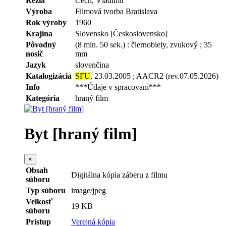
Réžia
Čech, Vladimír
Výroba
Filmová tvorba Bratislava
Rok výroby
1960
Krajina
Slovensko [Československo]
Pôvodný
(8 min. 50 sek.) : čiernobiely, zvukový ; 35
nosič
mm
Jazyk
slovenčina
Katalogizácia
SFU
, 23.03.2005 ; AACR2 (rev.07.05.2026)
Info
***Údaje v spracovaní***
Kategória
hraný film
Byt [hraný film]
×
Obsah
Digitálna kópia záberu z filmu
súboru
Typ súboru
image/jpeg
Velkosť
19 KB
súboru
Prístup
Verejná kópia