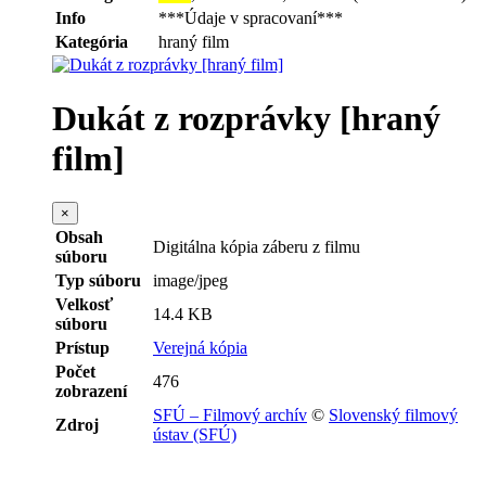
Info
***Údaje v spracovaní***
Kategória
hraný film
Dukát z rozprávky [hraný
film]
×
Obsah
Digitálna kópia záberu z filmu
súboru
Typ súboru
image/jpeg
Velkosť
14.4 KB
súboru
Prístup
Verejná kópia
Počet
476
zobrazení
SFÚ – Filmový archív
©
Slovenský filmový
Zdroj
ústav (SFÚ)