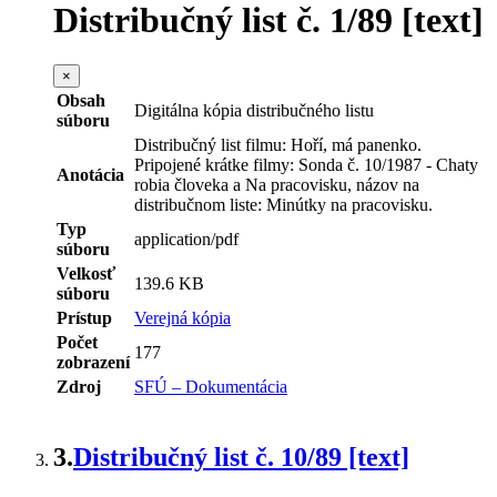
Distribučný list č. 1/89 [text]
×
Obsah
Digitálna kópia distribučného listu
súboru
Distribučný list filmu: Hoří, má panenko.
Pripojené krátke filmy: Sonda č. 10/1987 - Chaty
Anotácia
robia človeka a Na pracovisku, názov na
distribučnom liste: Minútky na pracovisku.
Typ
application/pdf
súboru
Velkosť
139.6 KB
súboru
Prístup
Verejná kópia
Počet
177
zobrazení
Zdroj
SFÚ – Dokumentácia
3.
Distribučný list č. 10/89 [text]