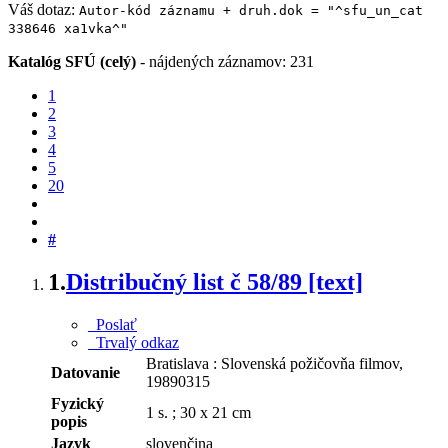
Váš dotaz:
Autor-kód záznamu + druh.dok = "^sfu_un_cat
338646 xa1vka^"
Katalóg SFÚ (celý)
-
nájdených záznamov: 231
1
2
3
4
5
20
#
1.
Distribučný list č 58/89 [text]
Poslať
Trvalý odkaz
Bratislava : Slovenská požičovňa filmov,
Datovanie
19890315
Fyzický
1 s. ; 30 x 21 cm
popis
Jazyk
slovenčina