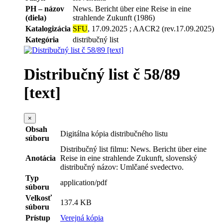
PH – názov
News. Bericht über eine Reise in eine
(diela)
strahlende Zukunft (1986)
Katalogizácia
SFU
, 17.09.2025 ; AACR2 (rev.17.09.2025)
Kategória
distribučný list
Distribučný list č 58/89
[text]
×
Obsah
Digitálna kópia distribučného listu
súboru
Distribučný list filmu: News. Bericht über eine
Anotácia
Reise in eine strahlende Zukunft, slovenský
distribučný názov: Umlčané svedectvo.
Typ
application/pdf
súboru
Velkosť
137.4 KB
súboru
Prístup
Verejná kópia