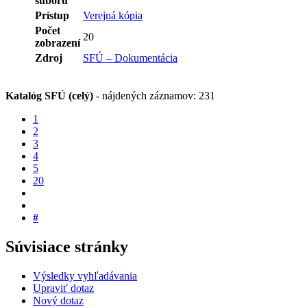
súboru
Prístup
Verejná kópia
Počet
20
zobrazení
Zdroj
SFÚ – Dokumentácia
Katalóg SFÚ (celý)
-
nájdených záznamov: 231
1
2
3
4
5
20
#
Súvisiace stránky
Výsledky vyhľadávania
Upraviť dotaz
Nový dotaz