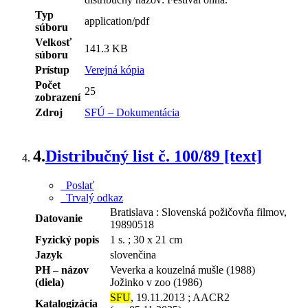
Typ
application/pdf
súboru
Velkosť
141.3 KB
súboru
Prístup
Verejná kópia
Počet
25
zobrazení
Zdroj
SFÚ – Dokumentácia
4.
Distribučný list č. 100/89 [text]
Poslať
Trvalý odkaz
Bratislava : Slovenská požičovňa filmov,
Datovanie
19890518
Fyzický popis
1 s. ; 30 x 21 cm
Jazyk
slovenčina
PH – názov
Veverka a kouzelná mušle (1988)
(diela)
Jožinko v zoo (1986)
SFU
, 19.11.2013 ; AACR2
Katalogizácia