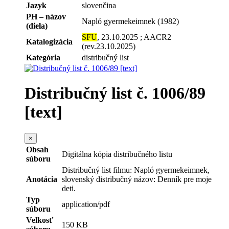
Jazyk
slovenčina
PH – názov
Napló gyermekeimnek (1982)
(diela)
SFU
, 23.10.2025 ; AACR2
Katalogizácia
(rev.23.10.2025)
Kategória
distribučný list
Distribučný list č. 1006/89
[text]
×
Obsah
Digitálna kópia distribučného listu
súboru
Distribučný list filmu: Napló gyermekeimnek,
Anotácia
slovenský distribučný názov: Denník pre moje
deti.
Typ
application/pdf
súboru
Velkosť
150 KB