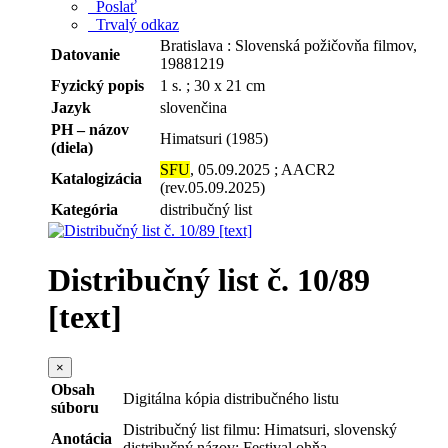
Poslať
Trvalý odkaz
Bratislava : Slovenská požičovňa filmov,
Datovanie
19881219
Fyzický popis
1 s. ; 30 x 21 cm
Jazyk
slovenčina
PH – názov
Himatsuri (1985)
(diela)
SFU
, 05.09.2025 ; AACR2
Katalogizácia
(rev.05.09.2025)
Kategória
distribučný list
Distribučný list č. 10/89
[text]
×
Obsah
Digitálna kópia distribučného listu
súboru
Distribučný list filmu: Himatsuri, slovenský
Anotácia
distribučný názov: Festival ohňa.