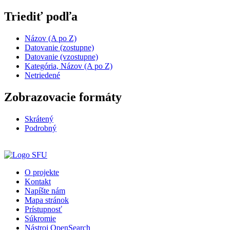
Triediť podľa
Názov (A po Z)
Datovanie (zostupne)
Datovanie (vzostupne)
Kategória, Názov (A po Z)
Netriedené
Zobrazovacie formáty
Skrátený
Podrobný
O projekte
Kontakt
Napíšte nám
Mapa stránok
Prístupnosť
Súkromie
Nástroj OpenSearch