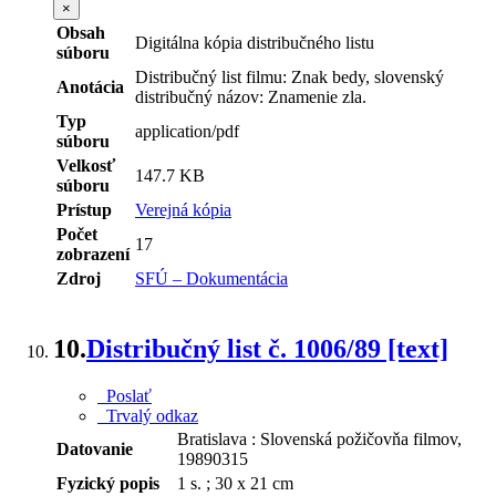
×
Obsah
Digitálna kópia distribučného listu
súboru
Distribučný list filmu: Znak bedy, slovenský
Anotácia
distribučný názov: Znamenie zla.
Typ
application/pdf
súboru
Velkosť
147.7 KB
súboru
Prístup
Verejná kópia
Počet
17
zobrazení
Zdroj
SFÚ – Dokumentácia
10.
Distribučný list č. 1006/89 [text]
Poslať
Trvalý odkaz
Bratislava : Slovenská požičovňa filmov,
Datovanie
19890315
Fyzický popis
1 s. ; 30 x 21 cm