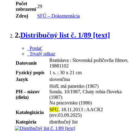
Počet
29
zobrazení
Zdroj
SFÚ – Dokumentácia
2.
Distribučný list č. 1/89 [text]
Poslať
Trvalý odkaz
Bratislava : Slovenská požičovňa filmov,
Datovanie
19881102
Fyzický popis
1 s. ; 30 x 21 cm
Jazyk
slovenčina
Hoří, má panenko (1967)
PH – názov
Sonda. 10/1987, Chaty robia človeka
(diela)
(1987)
Na pracovisku (1986)
SFU
, 18.11.2013 ; AACR2
Katalogizácia
(rev.03.09.2025)
Kategória
distribučný list