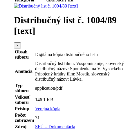
Distribučný list č. 1004/89
[text]
×
Obsah
Digitálna kópia distribučného listu
súboru
Distribučný list filmu: Vospominanije, slovenský
distribučný názov: Spomienka na V. Vysockého.
Anotácia
Pripojený krátky film: Mostik, slovenský
distribučný názov: Lávka.
Typ
application/pdf
súboru
Velkosť
146.1 KB
súboru
Prístup
Verejná kópia
Počet
31
zobrazení
Zdroj
SFÚ – Dokumentácia