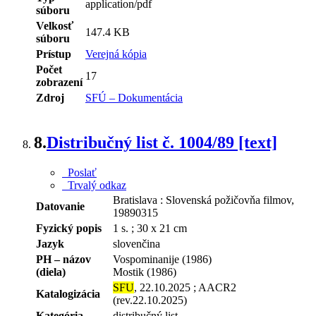
application/pdf
súboru
Velkosť
147.4 KB
súboru
Prístup
Verejná kópia
Počet
17
zobrazení
Zdroj
SFÚ – Dokumentácia
8.
Distribučný list č. 1004/89 [text]
Poslať
Trvalý odkaz
Bratislava : Slovenská požičovňa filmov,
Datovanie
19890315
Fyzický popis
1 s. ; 30 x 21 cm
Jazyk
slovenčina
PH – názov
Vospominanije (1986)
(diela)
Mostik (1986)
SFU
, 22.10.2025 ; AACR2
Katalogizácia
(rev.22.10.2025)
Kategória
distribučný list