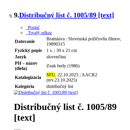
9.
Distribučný list č. 1005/89 [text]
Poslať
Trvalý odkaz
Bratislava : Slovenská požičovňa filmov,
Datovanie
19890315
Fyzický popis
1 s. ; 30 x 21 cm
Jazyk
slovenčina
PH – názov
Znak bedy (1986)
(diela)
SFU
, 22.10.2025 ; AACR2
Katalogizácia
(rev.23.10.2025)
Kategória
distribučný list
Distribučný list č. 1005/89
[text]