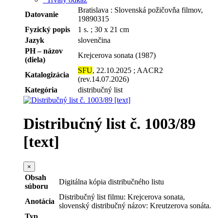
Bratislava : Slovenská požičovňa filmov,
Datovanie
19890315
Fyzický popis
1 s. ; 30 x 21 cm
Jazyk
slovenčina
PH – názov
Krejcerova sonata (1987)
(diela)
SFU
, 22.10.2025 ; AACR2
Katalogizácia
(rev.14.07.2026)
Kategória
distribučný list
Distribučný list č. 1003/89
[text]
×
Obsah
Digitálna kópia distribučného listu
súboru
Distribučný list filmu: Krejcerova sonata,
Anotácia
slovenský distribučný názov: Kreutzerova sonáta.
Typ