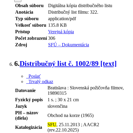
Obsah súboru
Digitálna kópia distribučného listu
Anotácia
Distribučný list filmu: 322.
Typ súboru
application/pdf
Velkosť súboru
135.8 KB
Prístup
Verejná kópia
Počet zobrazení
306
Zdroj
SFÚ – Dokumentácia
6.
Distribučný list č. 1002/89 [text]
Poslať
Trvalý odkaz
Bratislava : Slovenská požičovňa filmov,
Datovanie
19890315
Fyzický popis
1 s. ; 30 x 21 cm
Jazyk
slovenčina
PH – názov
Obchod na korze (1965)
(diela)
SFU
, 25.11.2013 ; AACR2
Katalogizácia
(rev.22.10.2025)