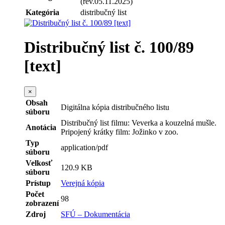
(rev.05.11.2025)
Kategória
distribučný list
Distribučný list č. 100/89
[text]
×
Obsah
Digitálna kópia distribučného listu
súboru
Distribučný list filmu: Veverka a kouzelná mušle.
Anotácia
Pripojený krátky film: Jožinko v zoo.
Typ
application/pdf
súboru
Velkosť
120.9 KB
súboru
Prístup
Verejná kópia
Počet
98
zobrazení
Zdroj
SFÚ – Dokumentácia