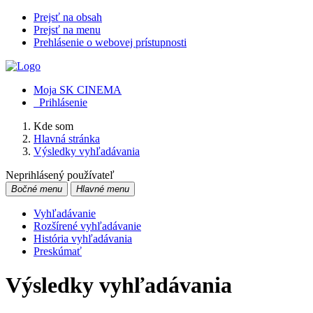
Prejsť na obsah
Prejsť na menu
Prehlásenie o webovej prístupnosti
Moja SK CINEMA
Prihlásenie
Kde som
Hlavná stránka
Výsledky vyhľadávania
Neprihlásený používateľ
Bočné menu
Hlavné menu
Vyhľadávanie
Rozšírené vyhľadávanie
História vyhľadávania
Preskúmať
Výsledky vyhľadávania