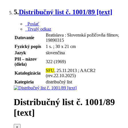
5.
Distribučný list č. 1001/89 [text]
Poslať
Trvalý odkaz
Bratislava : Slovenská požičovňa filmov,
Datovanie
19890315
Fyzický popis
1 s. ; 30 x 21 cm
Jazyk
slovenčina
PH – názov
322 (1969)
(diela)
SFU
, 25.11.2013 ; AACR2
Katalogizácia
(rev.22.10.2025)
Kategória
distribučný list
Distribučný list č. 1001/89
[text]
×