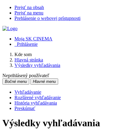
Prejsť na obsah
Prejsť na menu
Prehlásenie o webovej prístupnosti
Moja SK CINEMA
Prihlásenie
Kde som
Hlavná stránka
Výsledky vyhľadávania
Neprihlásený používateľ
Bočné menu
Hlavné menu
Vyhľadávanie
Rozšírené vyhľadávanie
História vyhľadávania
Preskúmať
Výsledky vyhľadávania