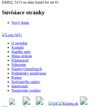
ERRI2_5115 no data found for set #1
Súvisiace stránky
Nový dotaz
O projekte
Kontakt
Napíšte nám
Mapa stránok
Prístupnosť
Súkromie
Nástroj OpenSearch
Podmienky používania
Pomoc
Najčastejšie otázky
Impressum
Nastavenie cookies