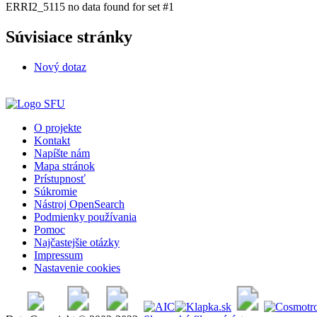
ERRI2_5115 no data found for set #1
Súvisiace stránky
Nový dotaz
O projekte
Kontakt
Napíšte nám
Mapa stránok
Prístupnosť
Súkromie
Nástroj OpenSearch
Podmienky používania
Pomoc
Najčastejšie otázky
Impressum
Nastavenie cookies