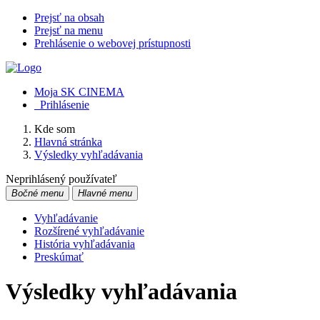
Prejsť na obsah
Prejsť na menu
Prehlásenie o webovej prístupnosti
Moja SK CINEMA
Prihlásenie
Kde som
Hlavná stránka
Výsledky vyhľadávania
Neprihlásený používateľ
Bočné menu
Hlavné menu
Vyhľadávanie
Rozšírené vyhľadávanie
História vyhľadávania
Preskúmať
Výsledky vyhľadávania