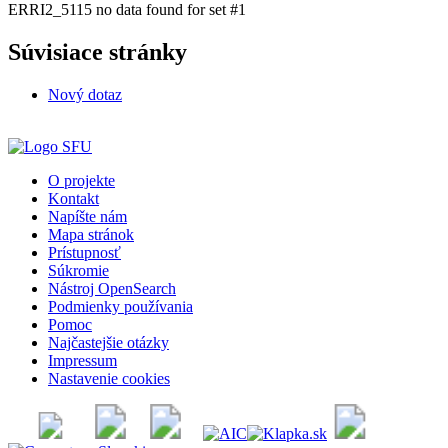
ERRI2_5115 no data found for set #1
Súvisiace stránky
Nový dotaz
O projekte
Kontakt
Napíšte nám
Mapa stránok
Prístupnosť
Súkromie
Nástroj OpenSearch
Podmienky používania
Pomoc
Najčastejšie otázky
Impressum
Nastavenie cookies