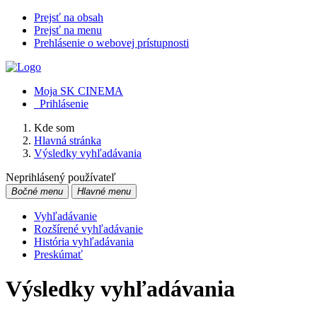
Prejsť na obsah
Prejsť na menu
Prehlásenie o webovej prístupnosti
Moja SK CINEMA
Prihlásenie
Kde som
Hlavná stránka
Výsledky vyhľadávania
Neprihlásený používateľ
Bočné menu
Hlavné menu
Vyhľadávanie
Rozšírené vyhľadávanie
História vyhľadávania
Preskúmať
Výsledky vyhľadávania