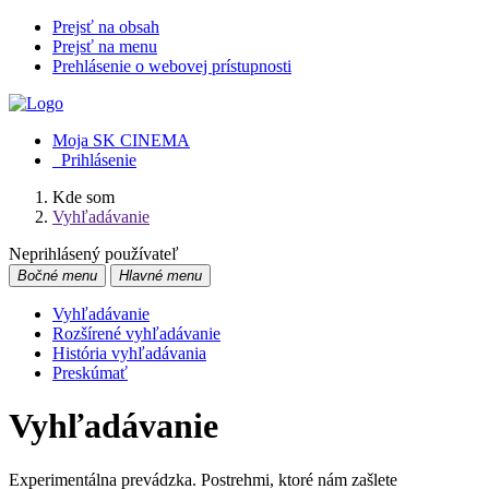
Prejsť na obsah
Prejsť na menu
Prehlásenie o webovej prístupnosti
Moja SK CINEMA
Prihlásenie
Kde som
Vyhľadávanie
Neprihlásený používateľ
Bočné menu
Hlavné menu
Vyhľadávanie
Rozšírené vyhľadávanie
História vyhľadávania
Preskúmať
Vyhľadávanie
Experimentálna prevádzka. Postrehmi, ktoré nám zašlete