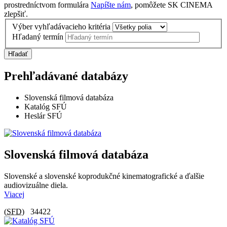
prostredníctvom formulára
Napíšte nám
, pomôžete SK CINEMA
zlepšiť.
Výber vyhľadávacieho kritéria
Hľadaný termín
Hľadať
Prehľadávané databázy
Slovenská filmová databáza
Katalóg SFÚ
Heslár SFÚ
Slovenská filmová databáza
Slovenské a slovenské koprodukčné kinematografické a ďalšie
audiovizuálne diela.
Viacej
(
SFD
)
34422