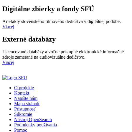
Digitálne zbierky a fondy SFÚ
Artefakty slovenského filmového dedičstva v digitálnej podobe.
Viacej
Externé databázy
Licencované databázy a voľne prístupné elektronické informačné
zdroje zamerané na audiovizuálne dedičstvo.
Viacej
O projekte
Kontakt
Napíšte nám
Mapa stránok
Prístupnosť
Súkromie
Nástroj OpenSearch
Podmienky používania
Pomoc