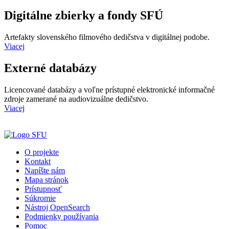
Digitálne zbierky a fondy SFÚ
Artefakty slovenského filmového dedičstva v digitálnej podobe.
Viacej
Externé databázy
Licencované databázy a voľne prístupné elektronické informačné
zdroje zamerané na audiovizuálne dedičstvo.
Viacej
O projekte
Kontakt
Napíšte nám
Mapa stránok
Prístupnosť
Súkromie
Nástroj OpenSearch
Podmienky používania
Pomoc