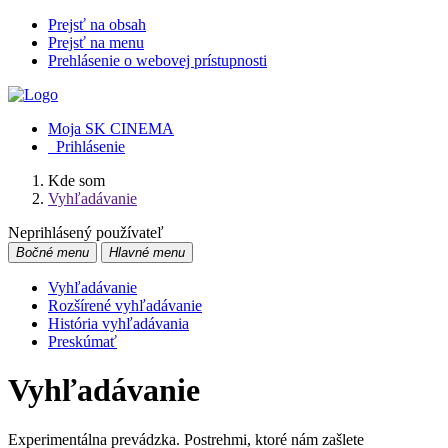
Prejsť na obsah
Prejsť na menu
Prehlásenie o webovej prístupnosti
Moja SK CINEMA
Prihlásenie
Kde som
Vyhľadávanie
Neprihlásený používateľ
Bočné menu
Hlavné menu
Vyhľadávanie
Rozšírené vyhľadávanie
História vyhľadávania
Preskúmať
Vyhľadávanie
Experimentálna prevádzka. Postrehmi, ktoré nám zašlete