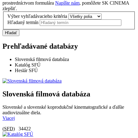
prostredníctvom formulára
Napíšte nám
, pomôžete SK CINEMA
zlepšiť.
Výber vyhľadávacieho kritéria
Hľadaný termín
Hľadať
Prehľadávané databázy
Slovenská filmová databáza
Katalóg SFÚ
Heslár SFÚ
Slovenská filmová databáza
Slovenské a slovenské koprodukčné kinematografické a ďalšie
audiovizuálne diela.
Viacej
(
SFD
)
34422