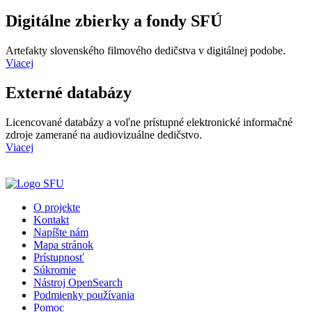
Digitálne zbierky a fondy SFÚ
Artefakty slovenského filmového dedičstva v digitálnej podobe.
Viacej
Externé databázy
Licencované databázy a voľne prístupné elektronické informačné
zdroje zamerané na audiovizuálne dedičstvo.
Viacej
O projekte
Kontakt
Napíšte nám
Mapa stránok
Prístupnosť
Súkromie
Nástroj OpenSearch
Podmienky používania
Pomoc