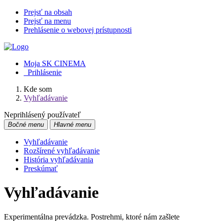
Prejsť na obsah
Prejsť na menu
Prehlásenie o webovej prístupnosti
Moja SK CINEMA
Prihlásenie
Kde som
Vyhľadávanie
Neprihlásený používateľ
Bočné menu
Hlavné menu
Vyhľadávanie
Rozšírené vyhľadávanie
História vyhľadávania
Preskúmať
Vyhľadávanie
Experimentálna prevádzka. Postrehmi, ktoré nám zašlete