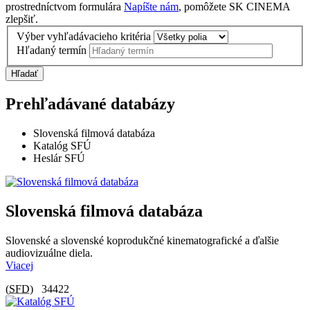
prostredníctvom formulára
Napíšte nám
, pomôžete SK CINEMA
zlepšiť.
Výber vyhľadávacieho kritéria
Hľadaný termín
Hľadať
Prehľadávané databázy
Slovenská filmová databáza
Katalóg SFÚ
Heslár SFÚ
Slovenská filmová databáza
Slovenské a slovenské koprodukčné kinematografické a ďalšie
audiovizuálne diela.
Viacej
(
SFD
)
34422