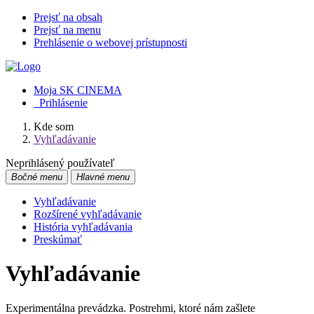
Prejsť na obsah
Prejsť na menu
Prehlásenie o webovej prístupnosti
Moja SK CINEMA
Prihlásenie
Kde som
Vyhľadávanie
Neprihlásený používateľ
Bočné menu
Hlavné menu
Vyhľadávanie
Rozšírené vyhľadávanie
História vyhľadávania
Preskúmať
Vyhľadávanie
Experimentálna prevádzka. Postrehmi, ktoré nám zašlete