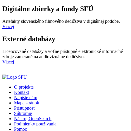
Digitálne zbierky a fondy SFÚ
Artefakty slovenského filmového dedičstva v digitálnej podobe.
Viacej
Externé databázy
Licencované databázy a voľne prístupné elektronické informačné
zdroje zamerané na audiovizuálne dedičstvo.
Viacej
O projekte
Kontakt
Napíšte nám
Mapa stránok
Prístupnosť
Súkromie
Nástroj OpenSearch
Podmienky používania
Pomoc