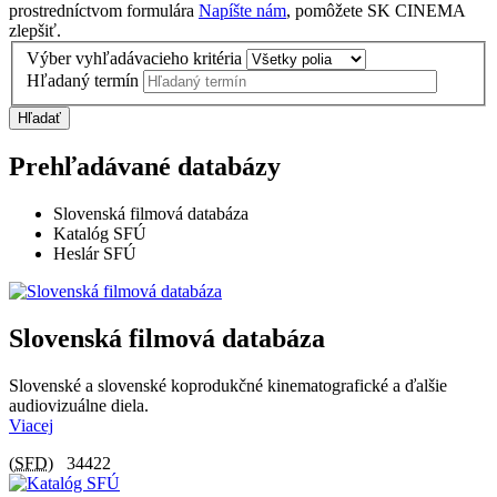
prostredníctvom formulára
Napíšte nám
, pomôžete SK CINEMA
zlepšiť.
Výber vyhľadávacieho kritéria
Hľadaný termín
Hľadať
Prehľadávané databázy
Slovenská filmová databáza
Katalóg SFÚ
Heslár SFÚ
Slovenská filmová databáza
Slovenské a slovenské koprodukčné kinematografické a ďalšie
audiovizuálne diela.
Viacej
(
SFD
)
34422