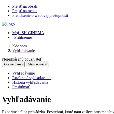
Prejsť na obsah
Prejsť na menu
Prehlásenie o webovej prístupnosti
Moja SK CINEMA
Prihlásenie
Kde som
Vyhľadávanie
Neprihlásený používateľ
Bočné menu
Hlavné menu
Vyhľadávanie
Rozšírené vyhľadávanie
História vyhľadávania
Preskúmať
Vyhľadávanie
Experimentálna prevádzka. Postrehmi, ktoré nám zašlete prostredníc