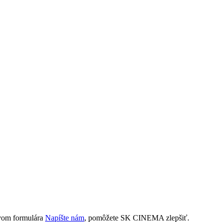
tvom formulára
Napíšte nám
, pomôžete SK CINEMA zlepšiť.