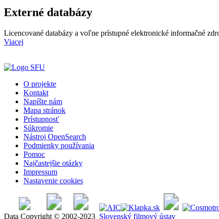
Externé databázy
Licencované databázy a voľne prístupné elektronické informačné zdr
Viacej
O projekte
Kontakt
Napíšte nám
Mapa stránok
Prístupnosť
Súkromie
Nástroj OpenSearch
Podmienky používania
Pomoc
Najčastejšie otázky
Impressum
Nastavenie cookies
Data Copyright © 2002-2023
Slovenský filmový ústav