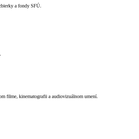
 zbierky a fondy SFÚ.
.
om filme, kinematografii a audiovizuálnom umení.