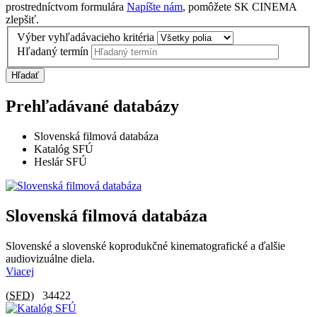
prostredníctvom formulára
Napíšte nám
, pomôžete SK CINEMA
zlepšiť.
Výber vyhľadávacieho kritéria
Hľadaný termín
Hľadať
Prehľadávané databázy
Slovenská filmová databáza
Katalóg SFÚ
Heslár SFÚ
Slovenská filmová databáza
Slovenské a slovenské koprodukčné kinematografické a ďalšie
audiovizuálne diela.
Viacej
(
SFD
)
34422