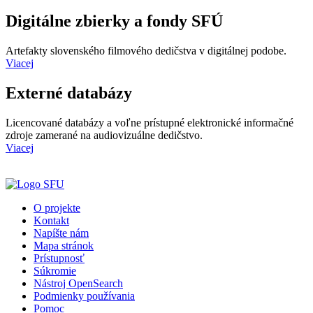
Digitálne zbierky a fondy SFÚ
Artefakty slovenského filmového dedičstva v digitálnej podobe.
Viacej
Externé databázy
Licencované databázy a voľne prístupné elektronické informačné
zdroje zamerané na audiovizuálne dedičstvo.
Viacej
O projekte
Kontakt
Napíšte nám
Mapa stránok
Prístupnosť
Súkromie
Nástroj OpenSearch
Podmienky používania
Pomoc