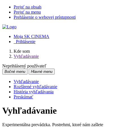
Prejsť na obsah
Prejsť na menu
Prehlásenie o webovej prístupnosti
Moja SK CINEMA
Prihlásenie
Kde som
Vyhľadávanie
Neprihlásený používateľ
Bočné menu
Hlavné menu
Vyhľadávanie
Rozšírené vyhľadávanie
História vyhľadávania
Preskúmať
Vyhľadávanie
Experimentálna prevádzka. Postrehmi, ktoré nám zašlete