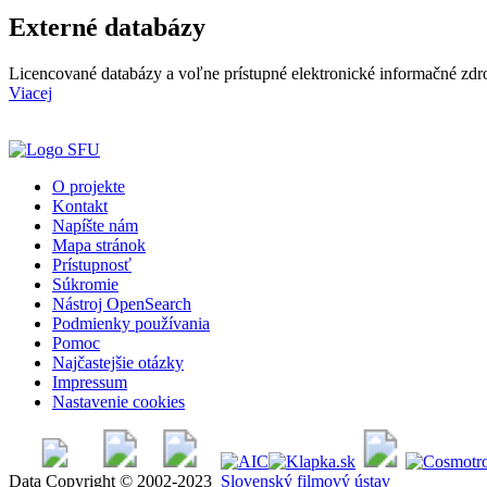
Externé databázy
Licencované databázy a voľne prístupné elektronické informačné zdr
Viacej
O projekte
Kontakt
Napíšte nám
Mapa stránok
Prístupnosť
Súkromie
Nástroj OpenSearch
Podmienky používania
Pomoc
Najčastejšie otázky
Impressum
Nastavenie cookies
Data Copyright © 2002-2023
Slovenský filmový ústav