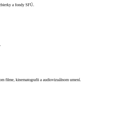
 zbierky a fondy SFÚ.
.
om filme, kinematografii a audiovizuálnom umení.