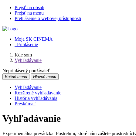
Prejsť na obsah
Prejsť na menu
Prehlásenie o webovej prístupnosti
Moja SK CINEMA
Prihlásenie
Kde som
Vyhľadávanie
Neprihlásený používateľ
Bočné menu
Hlavné menu
Vyhľadávanie
Rozšírené vyhľadávanie
História vyhľadávania
Preskúmať
Vyhľadávanie
Experimentálna prevádzka. Postrehmi, ktoré nám zašlete prostredníc