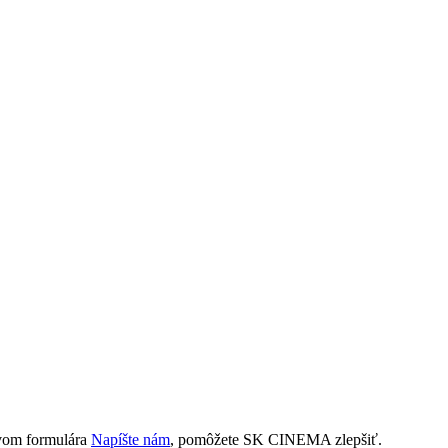
tvom formulára
Napíšte nám
, pomôžete SK CINEMA zlepšiť.