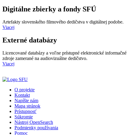
Digitálne zbierky a fondy SFÚ
Artefakty slovenského filmového dedičstva v digitálnej podobe.
Viacej
Externé databázy
Licencované databázy a voľne prístupné elektronické informačné
zdroje zamerané na audiovizuálne dedičstvo.
Viacej
O projekte
Kontakt
Napíšte nám
Mapa stránok
Prístupnosť
Súkromie
Nástroj OpenSearch
Podmienky používania
Pomoc