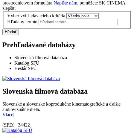
prostredníctvom formulára
Napíšte nám
, pomôžete SK CINEMA
zlepšiť.
Výber vyhľadávacieho kritéria
Hľadaný termín
Hľadať
Prehľadávané databázy
Slovenská filmová databáza
Katalóg SFÚ
Heslár SFÚ
Slovenská filmová databáza
Slovenské a slovenské koprodukčné kinematografické a ďalšie
audiovizuálne diela.
Viacej
(
SFD
)
34422