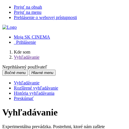
Prejsť na obsah
Prejsť na menu
Prehlásenie o webovej prístupnosti
Moja SK CINEMA
Prihlásenie
Kde som
Vyhľadávanie
Neprihlásený používateľ
Bočné menu
Hlavné menu
Vyhľadávanie
Rozšírené vyhľadávanie
História vyhľadávania
Preskúmať
Vyhľadávanie
Experimentálna prevádzka. Postrehmi, ktoré nám zašlete