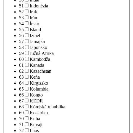
51
Indonézia
52
Irak
53
Irán
54
Írsko
55
Island
56
Izrael
57
Jamajka
58
Japonsko
59
Južná Afrika
60
Kambodža
61
Kanada
62
Kazachstan
63
Keňa
64
Kirgizsko
65
Kolumbia
66
Kongo
67
KĽDR
68
Kórejská republika
69
Kostarika
70
Kuba
71
Kuvajt
72
Laos