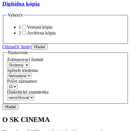
Digitálna kópia
Vyberťe
1
Verejná kópia
2
Archívna kópia
Odznačiť limity
Hľadať
Nastavenie
Zobrazovací formát
Spôsob triedenia
Počet záznamov
Diakritické znamienka
Hľadať
O SK CINEMA