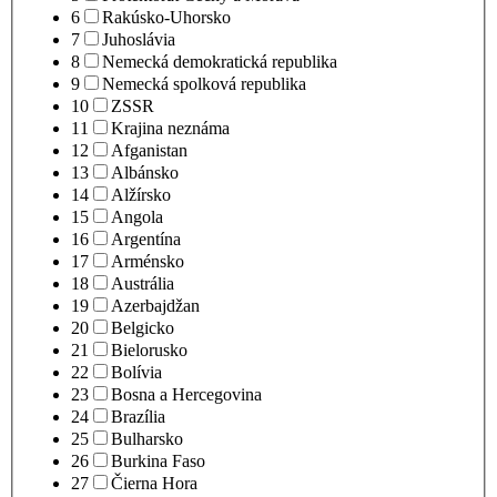
6
Rakúsko-Uhorsko
7
Juhoslávia
8
Nemecká demokratická republika
9
Nemecká spolková republika
10
ZSSR
11
Krajina neznáma
12
Afganistan
13
Albánsko
14
Alžírsko
15
Angola
16
Argentína
17
Arménsko
18
Austrália
19
Azerbajdžan
20
Belgicko
21
Bielorusko
22
Bolívia
23
Bosna a Hercegovina
24
Brazília
25
Bulharsko
26
Burkina Faso
27
Čierna Hora