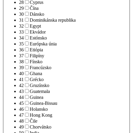
28
Cyprus
29
Čína
30
Dánsko
31
Dominikánska republika
32
Egypt
33
Ekvádor
34
Estónsko
35
Európska únia
36
Etiópia
37
Filipíny
38
Fínsko
39
Francúzsko
40
Ghana
41
Grécko
42
Gruzínsko
43
Guatemala
44
Guinea
45
Guinea-Bissau
46
Holansko
47
Hong Kong
48
Čile
49
Chorvátsko
50
India