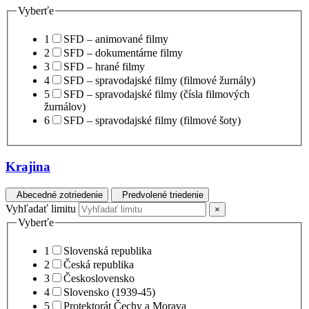
Vyberťe
1
SFD – animované filmy
2
SFD – dokumentárne filmy
3
SFD – hrané filmy
4
SFD – spravodajské filmy (filmové žurnály)
5
SFD – spravodajské filmy (čísla filmových
žurnálov)
6
SFD – spravodajské filmy (filmové šoty)
Krajina
Abecedné zotriedenie
Predvolené triedenie
Vyhľadať limitu
×
Vyberťe
1
Slovenská republika
2
Česká republika
3
Československo
4
Slovensko (1939-45)
5
Protektorát Čechy a Morava