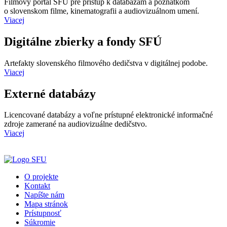
Filmový portál SFÚ pre prístup k databázam a poznatkom
o slovenskom filme, kinematografii a audiovizuálnom umení.
Viacej
Digitálne zbierky a fondy SFÚ
Artefakty slovenského filmového dedičstva v digitálnej podobe.
Viacej
Externé databázy
Licencované databázy a voľne prístupné elektronické informačné
zdroje zamerané na audiovizuálne dedičstvo.
Viacej
O projekte
Kontakt
Napíšte nám
Mapa stránok
Prístupnosť
Súkromie