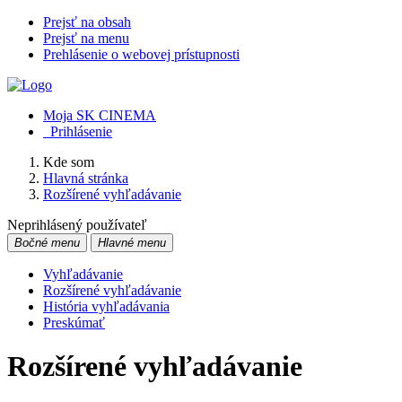
Prejsť na obsah
Prejsť na menu
Prehlásenie o webovej prístupnosti
Moja SK CINEMA
Prihlásenie
Kde som
Hlavná stránka
Rozšírené vyhľadávanie
Neprihlásený používateľ
Bočné menu
Hlavné menu
Vyhľadávanie
Rozšírené vyhľadávanie
História vyhľadávania
Preskúmať
Rozšírené vyhľadávanie