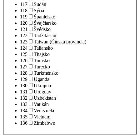
117
Sudán
118
Sýria
119
Španielsko
120
Švajčiarsko
121
Švédsko
122
Tadžikistan
123
Taiwan (Čínska provincia)
124
Taliansko
125
Thajsko
126
Tunisko
127
Turecko
128
Turkménsko
129
Uganda
130
Ukrajina
131
Uruguay
132
Uzbekistan
133
Vatikán
134
Venezuela
135
Vietnam
136
Zimbabwe