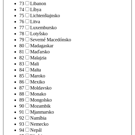
73
Libanon
74
Líbya
75
Lichtenštajnsko
76
Litva
77
Luxembursko
78
Lotyšsko
79
Severné Macedónsko
80
Madagaskar
81
Maďarsko
82
Malajzia
83
Mali
84
Malta
85
Maroko
86
Mexiko
87
Moldavsko
88
Monako
89
Mongolsko
90
Mozambik
91
Mjanmarsko
92
Namíbia
93
Nemecko
94
Nepál