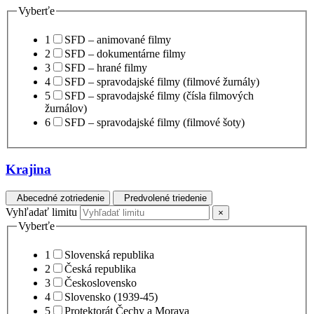
Vyberťe
1
SFD – animované filmy
2
SFD – dokumentárne filmy
3
SFD – hrané filmy
4
SFD – spravodajské filmy (filmové žurnály)
5
SFD – spravodajské filmy (čísla filmových
žurnálov)
6
SFD – spravodajské filmy (filmové šoty)
Krajina
Abecedné zotriedenie
Predvolené triedenie
Vyhľadať limitu
×
Vyberťe
1
Slovenská republika
2
Česká republika
3
Československo
4
Slovensko (1939-45)
5
Protektorát Čechy a Morava