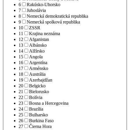
6
Rakúsko-Uhorsko
7
Juhoslávia
8
Nemecká demokratická republika
9
Nemecká spolková republika
10
ZSSR
11
Krajina neznáma
12
Afganistan
13
Albánsko
14
Alžírsko
15
Angola
16
Argentína
17
Arménsko
18
Austrália
19
Azerbajdžan
20
Belgicko
21
Bielorusko
22
Bolívia
23
Bosna a Hercegovina
24
Brazília
25
Bulharsko
26
Burkina Faso
27
Čierna Hora