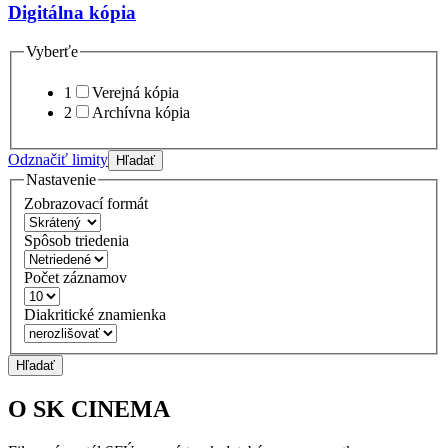
Digitálna kópia
Vyberťe
1
Verejná kópia
2
Archívna kópia
Odznačiť limity
Hľadať
Nastavenie
Zobrazovací formát
Spôsob triedenia
Počet záznamov
Diakritické znamienka
Hľadať
O SK CINEMA