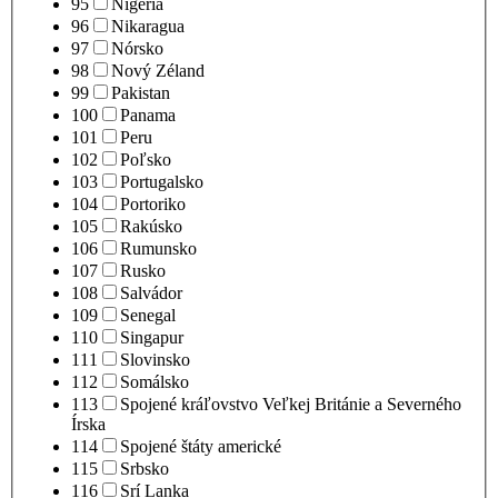
95
Nigéria
96
Nikaragua
97
Nórsko
98
Nový Zéland
99
Pakistan
100
Panama
101
Peru
102
Poľsko
103
Portugalsko
104
Portoriko
105
Rakúsko
106
Rumunsko
107
Rusko
108
Salvádor
109
Senegal
110
Singapur
111
Slovinsko
112
Somálsko
113
Spojené kráľovstvo Veľkej Británie a Severného
Írska
114
Spojené štáty americké
115
Srbsko
116
Srí Lanka