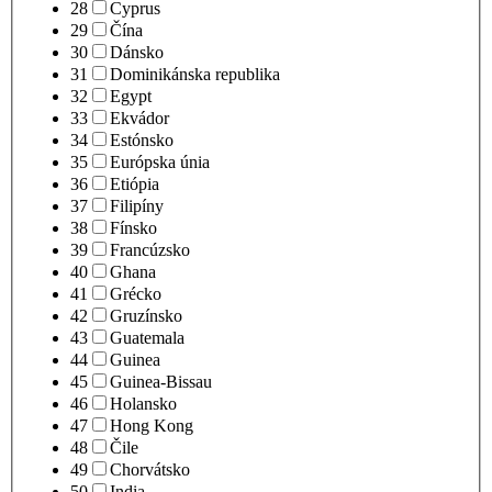
28
Cyprus
29
Čína
30
Dánsko
31
Dominikánska republika
32
Egypt
33
Ekvádor
34
Estónsko
35
Európska únia
36
Etiópia
37
Filipíny
38
Fínsko
39
Francúzsko
40
Ghana
41
Grécko
42
Gruzínsko
43
Guatemala
44
Guinea
45
Guinea-Bissau
46
Holansko
47
Hong Kong
48
Čile
49
Chorvátsko
50
India