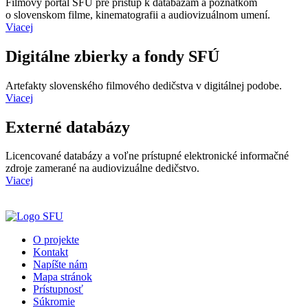
Filmový portál SFÚ pre prístup k databázam a poznatkom
o slovenskom filme, kinematografii a audiovizuálnom umení.
Viacej
Digitálne zbierky a fondy SFÚ
Artefakty slovenského filmového dedičstva v digitálnej podobe.
Viacej
Externé databázy
Licencované databázy a voľne prístupné elektronické informačné
zdroje zamerané na audiovizuálne dedičstvo.
Viacej
O projekte
Kontakt
Napíšte nám
Mapa stránok
Prístupnosť
Súkromie