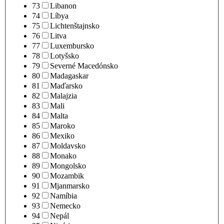
73
Libanon
74
Líbya
75
Lichtenštajnsko
76
Litva
77
Luxembursko
78
Lotyšsko
79
Severné Macedónsko
80
Madagaskar
81
Maďarsko
82
Malajzia
83
Mali
84
Malta
85
Maroko
86
Mexiko
87
Moldavsko
88
Monako
89
Mongolsko
90
Mozambik
91
Mjanmarsko
92
Namíbia
93
Nemecko
94
Nepál