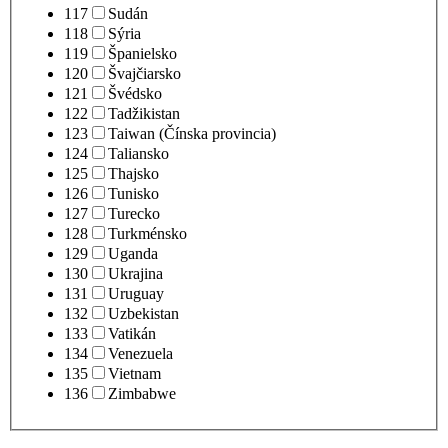
117
Sudán
118
Sýria
119
Španielsko
120
Švajčiarsko
121
Švédsko
122
Tadžikistan
123
Taiwan (Čínska provincia)
124
Taliansko
125
Thajsko
126
Tunisko
127
Turecko
128
Turkménsko
129
Uganda
130
Ukrajina
131
Uruguay
132
Uzbekistan
133
Vatikán
134
Venezuela
135
Vietnam
136
Zimbabwe