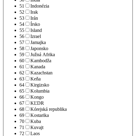
51
Indonézia
52
Irak
53
Irán
54
Írsko
55
Island
56
Izrael
57
Jamajka
58
Japonsko
59
Južná Afrika
60
Kambodža
61
Kanada
62
Kazachstan
63
Keňa
64
Kirgizsko
65
Kolumbia
66
Kongo
67
KĽDR
68
Kórejská republika
69
Kostarika
70
Kuba
71
Kuvajt
72
Laos