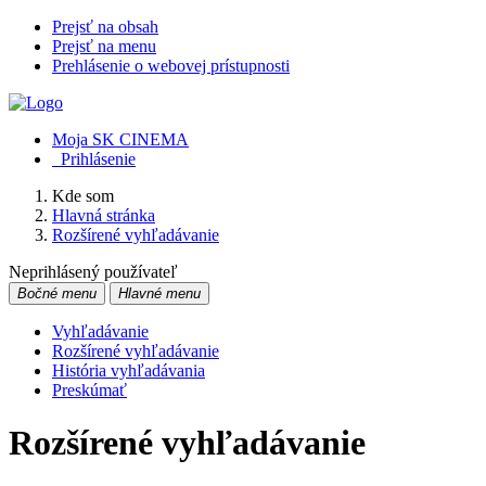
Prejsť na obsah
Prejsť na menu
Prehlásenie o webovej prístupnosti
Moja SK CINEMA
Prihlásenie
Kde som
Hlavná stránka
Rozšírené vyhľadávanie
Neprihlásený používateľ
Bočné menu
Hlavné menu
Vyhľadávanie
Rozšírené vyhľadávanie
História vyhľadávania
Preskúmať
Rozšírené vyhľadávanie