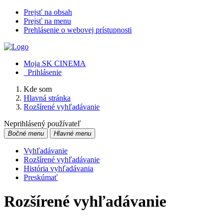
Prejsť na obsah
Prejsť na menu
Prehlásenie o webovej prístupnosti
Moja SK CINEMA
Prihlásenie
Kde som
Hlavná stránka
Rozšírené vyhľadávanie
Neprihlásený používateľ
Bočné menu
Hlavné menu
Vyhľadávanie
Rozšírené vyhľadávanie
História vyhľadávania
Preskúmať
Rozšírené vyhľadávanie