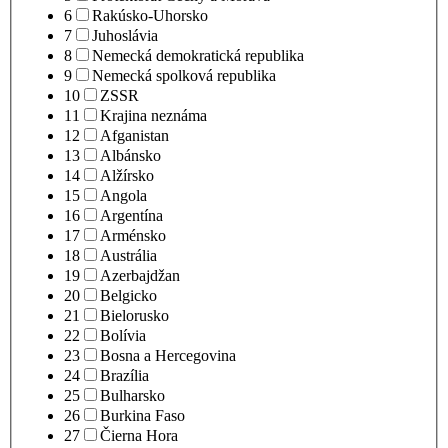
6
Rakúsko-Uhorsko
7
Juhoslávia
8
Nemecká demokratická republika
9
Nemecká spolková republika
10
ZSSR
11
Krajina neznáma
12
Afganistan
13
Albánsko
14
Alžírsko
15
Angola
16
Argentína
17
Arménsko
18
Austrália
19
Azerbajdžan
20
Belgicko
21
Bielorusko
22
Bolívia
23
Bosna a Hercegovina
24
Brazília
25
Bulharsko
26
Burkina Faso
27
Čierna Hora