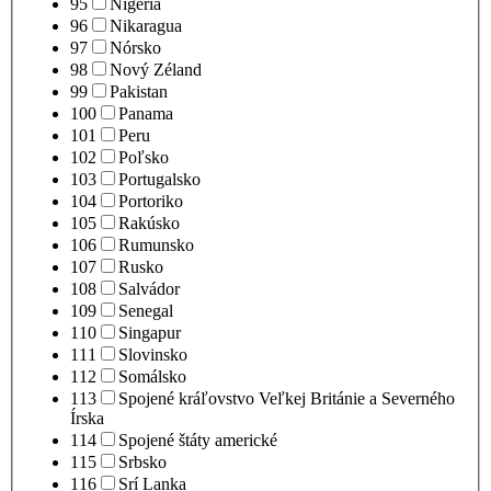
95
Nigéria
96
Nikaragua
97
Nórsko
98
Nový Zéland
99
Pakistan
100
Panama
101
Peru
102
Poľsko
103
Portugalsko
104
Portoriko
105
Rakúsko
106
Rumunsko
107
Rusko
108
Salvádor
109
Senegal
110
Singapur
111
Slovinsko
112
Somálsko
113
Spojené kráľovstvo Veľkej Británie a Severného
Írska
114
Spojené štáty americké
115
Srbsko
116
Srí Lanka