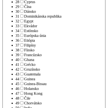
28
Cyprus
29
Čína
30
Dánsko
31
Dominikánska republika
32
Egypt
33
Ekvádor
34
Estónsko
35
Európska únia
36
Etiópia
37
Filipíny
38
Fínsko
39
Francúzsko
40
Ghana
41
Grécko
42
Gruzínsko
43
Guatemala
44
Guinea
45
Guinea-Bissau
46
Holansko
47
Hong Kong
48
Čile
49
Chorvátsko
50
India