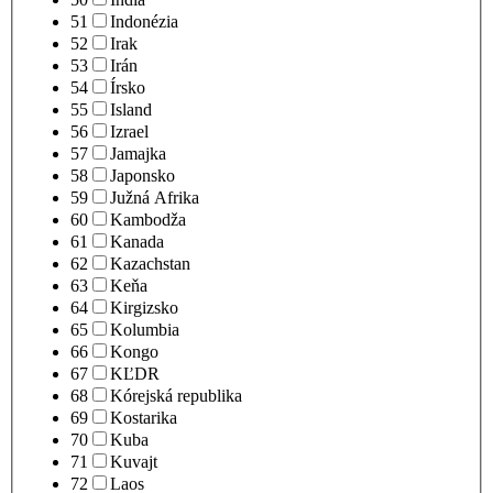
51
Indonézia
52
Irak
53
Irán
54
Írsko
55
Island
56
Izrael
57
Jamajka
58
Japonsko
59
Južná Afrika
60
Kambodža
61
Kanada
62
Kazachstan
63
Keňa
64
Kirgizsko
65
Kolumbia
66
Kongo
67
KĽDR
68
Kórejská republika
69
Kostarika
70
Kuba
71
Kuvajt
72
Laos