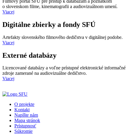
Filmový portál SFÚ pre prístup k databázam a poznatkom
o slovenskom filme, kinematografii a audiovizuálnom umení.
Viacej
Digitálne zbierky a fondy SFÚ
Artefakty slovenského filmového dedičstva v digitálnej podobe.
Viacej
Externé databázy
Licencované databázy a voľne prístupné elektronické informačné
zdroje zamerané na audiovizuálne dedičstvo.
Viacej
O projekte
Kontakt
Napíšte nám
Mapa stránok
Prístupnosť
Súkromie