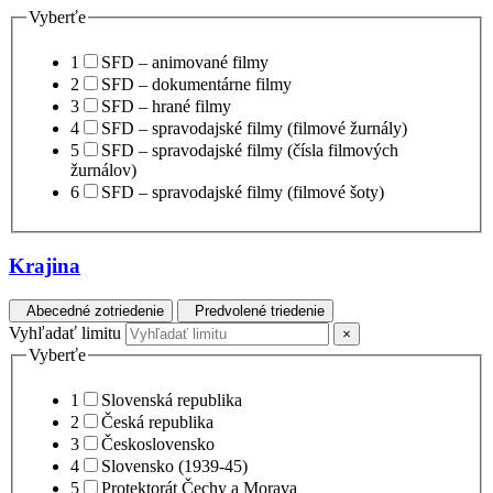
Vyberťe
1
SFD – animované filmy
2
SFD – dokumentárne filmy
3
SFD – hrané filmy
4
SFD – spravodajské filmy (filmové žurnály)
5
SFD – spravodajské filmy (čísla filmových
žurnálov)
6
SFD – spravodajské filmy (filmové šoty)
Krajina
Abecedné zotriedenie
Predvolené triedenie
Vyhľadať limitu
×
Vyberťe
1
Slovenská republika
2
Česká republika
3
Československo
4
Slovensko (1939-45)
5
Protektorát Čechy a Morava