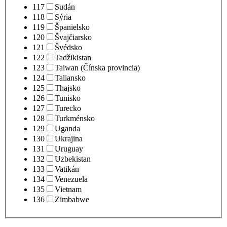
117
Sudán
118
Sýria
119
Španielsko
120
Švajčiarsko
121
Švédsko
122
Tadžikistan
123
Taiwan (Čínska provincia)
124
Taliansko
125
Thajsko
126
Tunisko
127
Turecko
128
Turkménsko
129
Uganda
130
Ukrajina
131
Uruguay
132
Uzbekistan
133
Vatikán
134
Venezuela
135
Vietnam
136
Zimbabwe