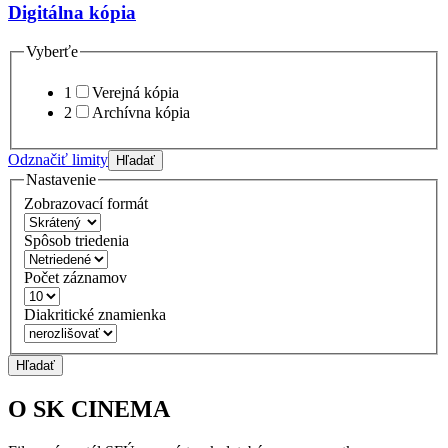
Digitálna kópia
Vyberťe
1
Verejná kópia
2
Archívna kópia
Odznačiť limity
Hľadať
Nastavenie
Zobrazovací formát
Spôsob triedenia
Počet záznamov
Diakritické znamienka
Hľadať
O SK CINEMA