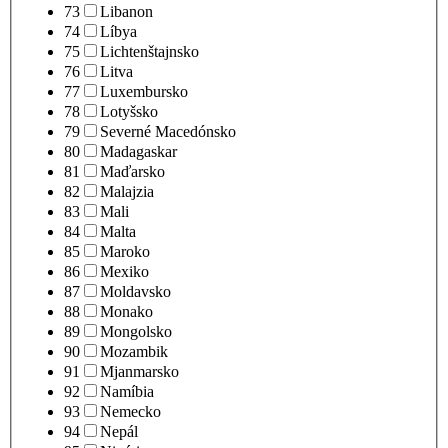
73
Libanon
74
Líbya
75
Lichtenštajnsko
76
Litva
77
Luxembursko
78
Lotyšsko
79
Severné Macedónsko
80
Madagaskar
81
Maďarsko
82
Malajzia
83
Mali
84
Malta
85
Maroko
86
Mexiko
87
Moldavsko
88
Monako
89
Mongolsko
90
Mozambik
91
Mjanmarsko
92
Namíbia
93
Nemecko
94
Nepál