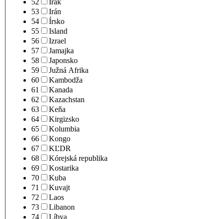
52
Irak
53
Irán
54
Írsko
55
Island
56
Izrael
57
Jamajka
58
Japonsko
59
Južná Afrika
60
Kambodža
61
Kanada
62
Kazachstan
63
Keňa
64
Kirgizsko
65
Kolumbia
66
Kongo
67
KĽDR
68
Kórejská republika
69
Kostarika
70
Kuba
71
Kuvajt
72
Laos
73
Libanon
74
Líbya