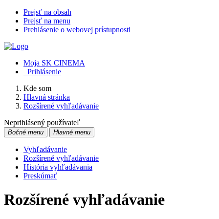
Prejsť na obsah
Prejsť na menu
Prehlásenie o webovej prístupnosti
Moja SK CINEMA
Prihlásenie
Kde som
Hlavná stránka
Rozšírené vyhľadávanie
Neprihlásený používateľ
Bočné menu
Hlavné menu
Vyhľadávanie
Rozšírené vyhľadávanie
História vyhľadávania
Preskúmať
Rozšírené vyhľadávanie