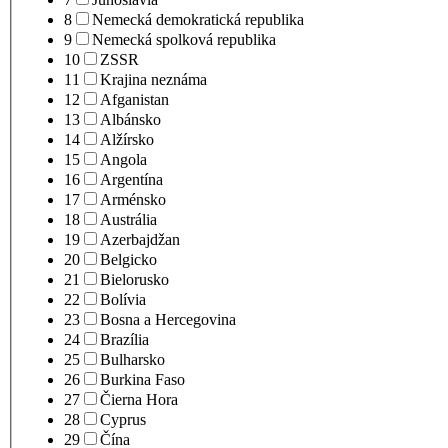
8
Nemecká demokratická republika
9
Nemecká spolková republika
10
ZSSR
11
Krajina neznáma
12
Afganistan
13
Albánsko
14
Alžírsko
15
Angola
16
Argentína
17
Arménsko
18
Austrália
19
Azerbajdžan
20
Belgicko
21
Bielorusko
22
Bolívia
23
Bosna a Hercegovina
24
Brazília
25
Bulharsko
26
Burkina Faso
27
Čierna Hora
28
Cyprus
29
Čína