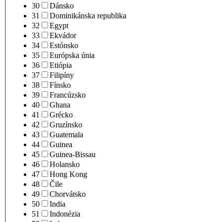
30
Dánsko
31
Dominikánska republika
32
Egypt
33
Ekvádor
34
Estónsko
35
Európska únia
36
Etiópia
37
Filipíny
38
Fínsko
39
Francúzsko
40
Ghana
41
Grécko
42
Gruzínsko
43
Guatemala
44
Guinea
45
Guinea-Bissau
46
Holansko
47
Hong Kong
48
Čile
49
Chorvátsko
50
India
51
Indonézia