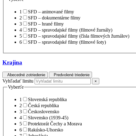
1
SFD – animované filmy
2
SFD – dokumentárne filmy
3
SFD – hrané filmy
4
SFD – spravodajské filmy (filmové žurnály)
5
SFD – spravodajské filmy (čísla filmových žurnálov)
6
SFD – spravodajské filmy (filmové šoty)
Krajina
Abecedné zotriedenie
Predvolené triedenie
Vyhľadať limitu
×
Vyberťe
1
Slovenská republika
2
Česká republika
3
Československo
4
Slovensko (1939-45)
5
Protektorát Čechy a Morava
6
Rakúsko-Uhorsko
7
Juhoslávia