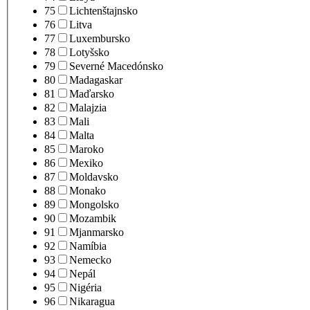
75
Lichtenštajnsko
76
Litva
77
Luxembursko
78
Lotyšsko
79
Severné Macedónsko
80
Madagaskar
81
Maďarsko
82
Malajzia
83
Mali
84
Malta
85
Maroko
86
Mexiko
87
Moldavsko
88
Monako
89
Mongolsko
90
Mozambik
91
Mjanmarsko
92
Namíbia
93
Nemecko
94
Nepál
95
Nigéria
96
Nikaragua