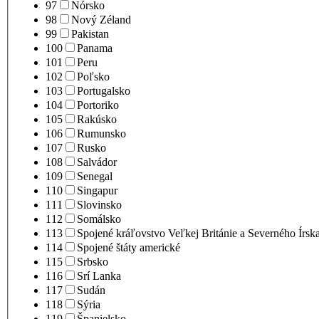
97
Nórsko
98
Nový Zéland
99
Pakistan
100
Panama
101
Peru
102
Poľsko
103
Portugalsko
104
Portoriko
105
Rakúsko
106
Rumunsko
107
Rusko
108
Salvádor
109
Senegal
110
Singapur
111
Slovinsko
112
Somálsko
113
Spojené kráľovstvo Veľkej Británie a Severného Írsk
114
Spojené štáty americké
115
Srbsko
116
Srí Lanka
117
Sudán
118
Sýria
119
Španielsko