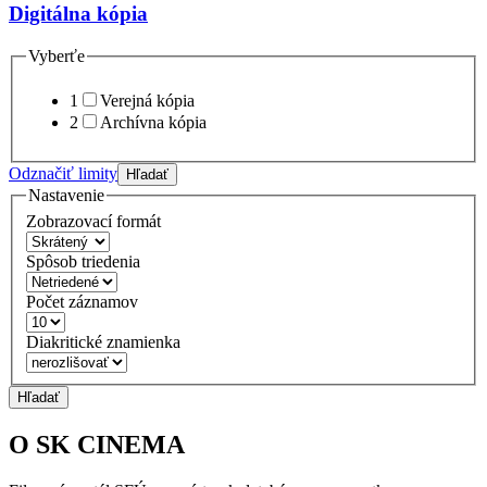
Digitálna kópia
Vyberťe
1
Verejná kópia
2
Archívna kópia
Odznačiť limity
Hľadať
Nastavenie
Zobrazovací formát
Spôsob triedenia
Počet záznamov
Diakritické znamienka
Hľadať
O SK CINEMA