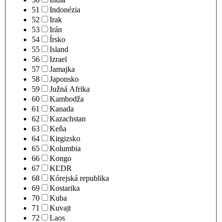
51
Indonézia
52
Irak
53
Irán
54
Írsko
55
Island
56
Izrael
57
Jamajka
58
Japonsko
59
Južná Afrika
60
Kambodža
61
Kanada
62
Kazachstan
63
Keňa
64
Kirgizsko
65
Kolumbia
66
Kongo
67
KĽDR
68
Kórejská republika
69
Kostarika
70
Kuba
71
Kuvajt
72
Laos