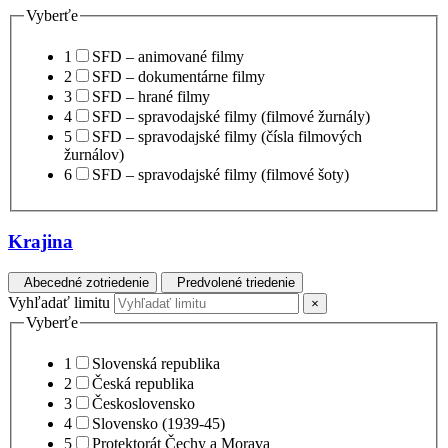
Vyberťe
1
SFD – animované filmy
2
SFD – dokumentárne filmy
3
SFD – hrané filmy
4
SFD – spravodajské filmy (filmové žurnály)
5
SFD – spravodajské filmy (čísla filmových
žurnálov)
6
SFD – spravodajské filmy (filmové šoty)
Krajina
Abecedné zotriedenie
Predvolené triedenie
Vyhľadať limitu
×
Vyberťe
1
Slovenská republika
2
Česká republika
3
Československo
4
Slovensko (1939-45)
5
Protektorát Čechy a Morava