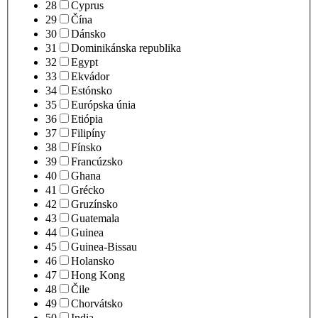
28
Cyprus
29
Čína
30
Dánsko
31
Dominikánska republika
32
Egypt
33
Ekvádor
34
Estónsko
35
Európska únia
36
Etiópia
37
Filipíny
38
Fínsko
39
Francúzsko
40
Ghana
41
Grécko
42
Gruzínsko
43
Guatemala
44
Guinea
45
Guinea-Bissau
46
Holansko
47
Hong Kong
48
Čile
49
Chorvátsko
50
India