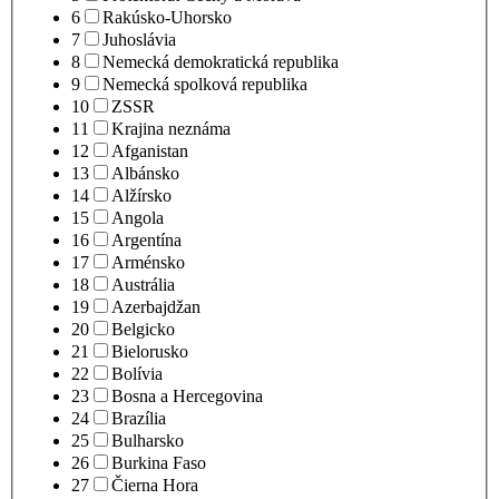
6
Rakúsko-Uhorsko
7
Juhoslávia
8
Nemecká demokratická republika
9
Nemecká spolková republika
10
ZSSR
11
Krajina neznáma
12
Afganistan
13
Albánsko
14
Alžírsko
15
Angola
16
Argentína
17
Arménsko
18
Austrália
19
Azerbajdžan
20
Belgicko
21
Bielorusko
22
Bolívia
23
Bosna a Hercegovina
24
Brazília
25
Bulharsko
26
Burkina Faso
27
Čierna Hora