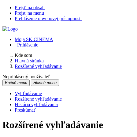
Prejsť na obsah
Prejsť na menu
Prehlásenie o webovej prístupnosti
Moja SK CINEMA
Prihlásenie
Kde som
Hlavná stránka
Rozšírené vyhľadávanie
Neprihlásený používateľ
Bočné menu
Hlavné menu
Vyhľadávanie
Rozšírené vyhľadávanie
História vyhľadávania
Preskúmať
Rozšírené vyhľadávanie