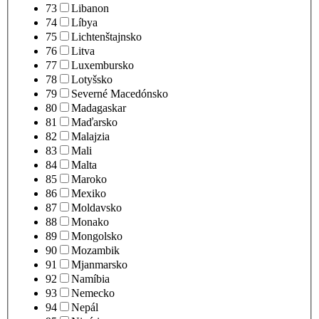
73
Libanon
74
Líbya
75
Lichtenštajnsko
76
Litva
77
Luxembursko
78
Lotyšsko
79
Severné Macedónsko
80
Madagaskar
81
Maďarsko
82
Malajzia
83
Mali
84
Malta
85
Maroko
86
Mexiko
87
Moldavsko
88
Monako
89
Mongolsko
90
Mozambik
91
Mjanmarsko
92
Namíbia
93
Nemecko
94
Nepál