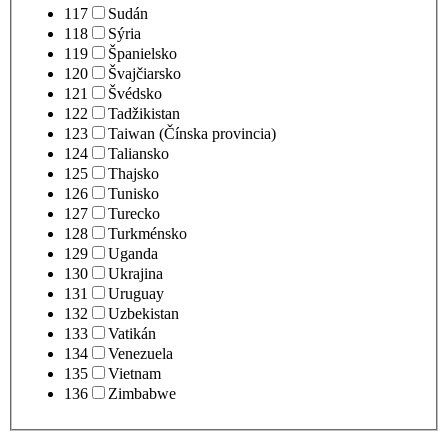
117
Sudán
118
Sýria
119
Španielsko
120
Švajčiarsko
121
Švédsko
122
Tadžikistan
123
Taiwan (Čínska provincia)
124
Taliansko
125
Thajsko
126
Tunisko
127
Turecko
128
Turkménsko
129
Uganda
130
Ukrajina
131
Uruguay
132
Uzbekistan
133
Vatikán
134
Venezuela
135
Vietnam
136
Zimbabwe