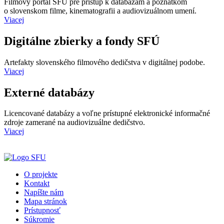
Filmový portál SFÚ pre prístup k databázam a poznatkom
o slovenskom filme, kinematografii a audiovizuálnom umení.
Viacej
Digitálne zbierky a fondy SFÚ
Artefakty slovenského filmového dedičstva v digitálnej podobe.
Viacej
Externé databázy
Licencované databázy a voľne prístupné elektronické informačné
zdroje zamerané na audiovizuálne dedičstvo.
Viacej
O projekte
Kontakt
Napíšte nám
Mapa stránok
Prístupnosť
Súkromie