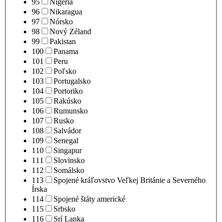
95
Nigéria
96
Nikaragua
97
Nórsko
98
Nový Zéland
99
Pakistan
100
Panama
101
Peru
102
Poľsko
103
Portugalsko
104
Portoriko
105
Rakúsko
106
Rumunsko
107
Rusko
108
Salvádor
109
Senegal
110
Singapur
111
Slovinsko
112
Somálsko
113
Spojené kráľovstvo Veľkej Británie a Severného
Írska
114
Spojené štáty americké
115
Srbsko
116
Srí Lanka