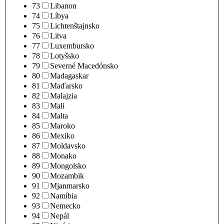
73
Libanon
74
Líbya
75
Lichtenštajnsko
76
Litva
77
Luxembursko
78
Lotyšsko
79
Severné Macedónsko
80
Madagaskar
81
Maďarsko
82
Malajzia
83
Mali
84
Malta
85
Maroko
86
Mexiko
87
Moldavsko
88
Monako
89
Mongolsko
90
Mozambik
91
Mjanmarsko
92
Namíbia
93
Nemecko
94
Nepál