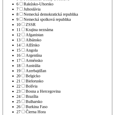
6
Rakúsko-Uhorsko
7
Juhoslávia
8
Nemecká demokratická republika
9
Nemecká spolková republika
10
ZSSR
11
Krajina neznáma
12
Afganistan
13
Albánsko
14
Alžírsko
15
Angola
16
Argentína
17
Arménsko
18
Austrália
19
Azerbajdžan
20
Belgicko
21
Bielorusko
22
Bolívia
23
Bosna a Hercegovina
24
Brazília
25
Bulharsko
26
Burkina Faso
27
Čierna Hora