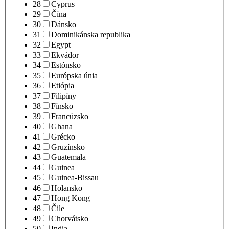
28
Cyprus
29
Čína
30
Dánsko
31
Dominikánska republika
32
Egypt
33
Ekvádor
34
Estónsko
35
Európska únia
36
Etiópia
37
Filipíny
38
Fínsko
39
Francúzsko
40
Ghana
41
Grécko
42
Gruzínsko
43
Guatemala
44
Guinea
45
Guinea-Bissau
46
Holansko
47
Hong Kong
48
Čile
49
Chorvátsko
50
India