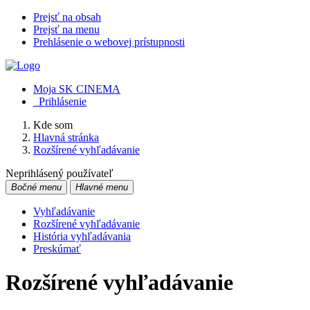
Prejsť na obsah
Prejsť na menu
Prehlásenie o webovej prístupnosti
Moja SK CINEMA
Prihlásenie
Kde som
Hlavná stránka
Rozšírené vyhľadávanie
Neprihlásený používateľ
Bočné menu
Hlavné menu
Vyhľadávanie
Rozšírené vyhľadávanie
História vyhľadávania
Preskúmať
Rozšírené vyhľadávanie