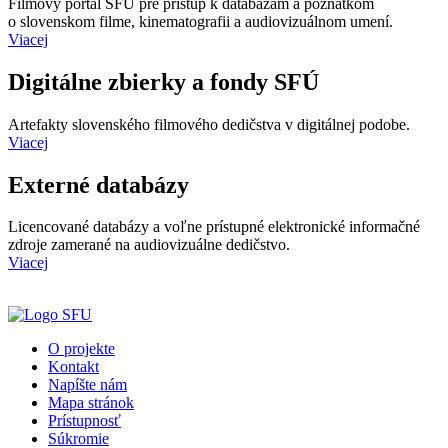
Filmový portál SFÚ pre prístup k databázam a poznatkom
o slovenskom filme, kinematografii a audiovizuálnom umení.
Viacej
Digitálne zbierky a fondy SFÚ
Artefakty slovenského filmového dedičstva v digitálnej podobe.
Viacej
Externé databázy
Licencované databázy a voľne prístupné elektronické informačné
zdroje zamerané na audiovizuálne dedičstvo.
Viacej
O projekte
Kontakt
Napíšte nám
Mapa stránok
Prístupnosť
Súkromie