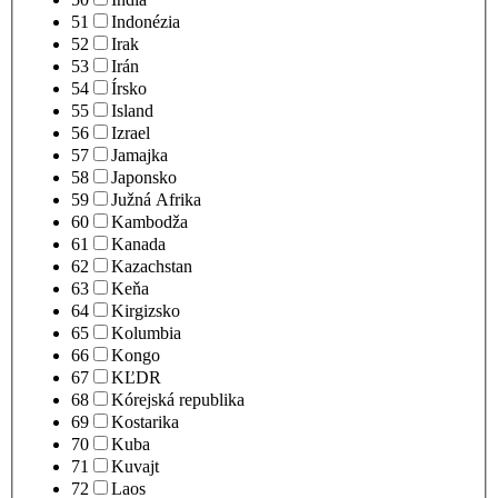
51
Indonézia
52
Irak
53
Irán
54
Írsko
55
Island
56
Izrael
57
Jamajka
58
Japonsko
59
Južná Afrika
60
Kambodža
61
Kanada
62
Kazachstan
63
Keňa
64
Kirgizsko
65
Kolumbia
66
Kongo
67
KĽDR
68
Kórejská republika
69
Kostarika
70
Kuba
71
Kuvajt
72
Laos