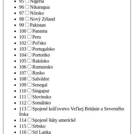
95
Nigéria
96
Nikaragua
97
Nórsko
98
Nový Zéland
99
Pakistan
100
Panama
101
Peru
102
Poľsko
103
Portugalsko
104
Portoriko
105
Rakúsko
106
Rumunsko
107
Rusko
108
Salvádor
109
Senegal
110
Singapur
111
Slovinsko
112
Somálsko
113
Spojené kráľovstvo Veľkej Británie a Severného
Írska
114
Spojené štáty americké
115
Srbsko
116
Srí Lanka