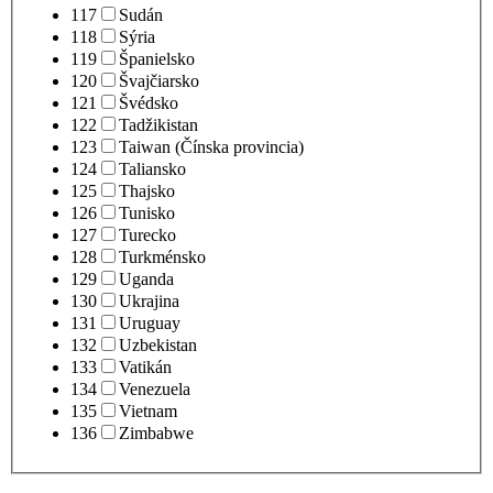
117
Sudán
118
Sýria
119
Španielsko
120
Švajčiarsko
121
Švédsko
122
Tadžikistan
123
Taiwan (Čínska provincia)
124
Taliansko
125
Thajsko
126
Tunisko
127
Turecko
128
Turkménsko
129
Uganda
130
Ukrajina
131
Uruguay
132
Uzbekistan
133
Vatikán
134
Venezuela
135
Vietnam
136
Zimbabwe