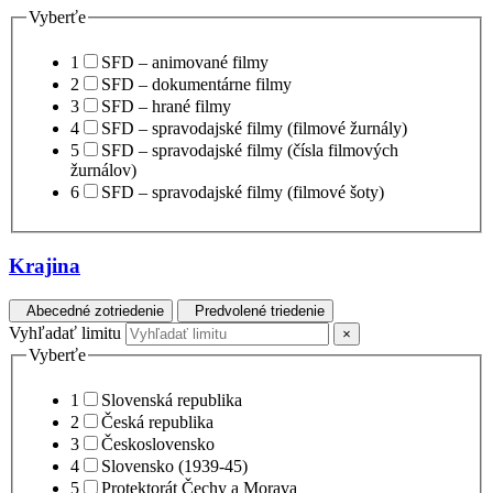
Vyberťe
1
SFD – animované filmy
2
SFD – dokumentárne filmy
3
SFD – hrané filmy
4
SFD – spravodajské filmy (filmové žurnály)
5
SFD – spravodajské filmy (čísla filmových
žurnálov)
6
SFD – spravodajské filmy (filmové šoty)
Krajina
Abecedné zotriedenie
Predvolené triedenie
Vyhľadať limitu
×
Vyberťe
1
Slovenská republika
2
Česká republika
3
Československo
4
Slovensko (1939-45)
5
Protektorát Čechy a Morava