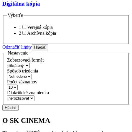
Digitálna kópia
Vyberťe
1
Verejná kópia
2
Archívna kópia
Odznačiť limity
Hľadať
Nastavenie
Zobrazovací formát
Spôsob triedenia
Počet záznamov
Diakritické znamienka
Hľadať
O SK CINEMA