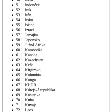
51
Indonézia
52
Irak
53
Irán
54
Írsko
55
Island
56
Izrael
57
Jamajka
58
Japonsko
59
Južná Afrika
60
Kambodža
61
Kanada
62
Kazachstan
63
Keňa
64
Kirgizsko
65
Kolumbia
66
Kongo
67
KĽDR
68
Kórejská republika
69
Kostarika
70
Kuba
71
Kuvajt
72
Laos