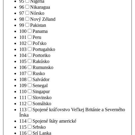
95
Nigéria
96
Nikaragua
97
Nórsko
98
Nový Zéland
99
Pakistan
100
Panama
101
Peru
102
Poľsko
103
Portugalsko
104
Portoriko
105
Rakúsko
106
Rumunsko
107
Rusko
108
Salvádor
109
Senegal
110
Singapur
111
Slovinsko
112
Somálsko
113
Spojené kráľovstvo Veľkej Británie a Severného
Írska
114
Spojené štáty americké
115
Srbsko
116
Srí Lanka