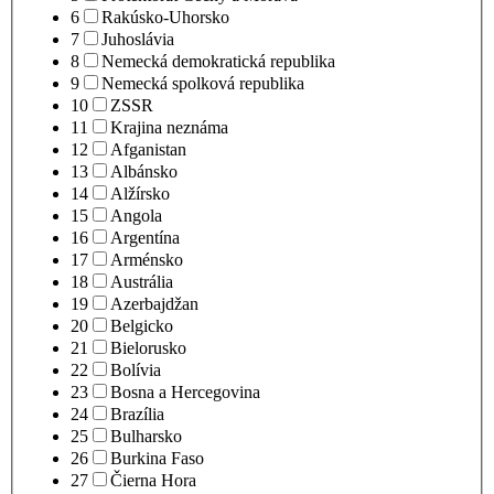
6
Rakúsko-Uhorsko
7
Juhoslávia
8
Nemecká demokratická republika
9
Nemecká spolková republika
10
ZSSR
11
Krajina neznáma
12
Afganistan
13
Albánsko
14
Alžírsko
15
Angola
16
Argentína
17
Arménsko
18
Austrália
19
Azerbajdžan
20
Belgicko
21
Bielorusko
22
Bolívia
23
Bosna a Hercegovina
24
Brazília
25
Bulharsko
26
Burkina Faso
27
Čierna Hora