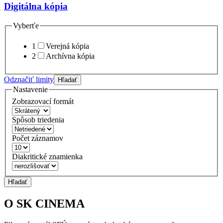
Digitálna kópia
Vyberťe
1
Verejná kópia
2
Archívna kópia
Odznačiť limity
Hľadať
Nastavenie
Zobrazovací formát
Spôsob triedenia
Počet záznamov
Diakritické znamienka
Hľadať
O SK CINEMA