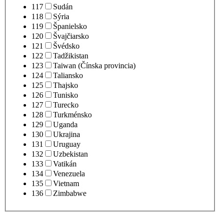
117
Sudán
118
Sýria
119
Španielsko
120
Švajčiarsko
121
Švédsko
122
Tadžikistan
123
Taiwan (Čínska provincia)
124
Taliansko
125
Thajsko
126
Tunisko
127
Turecko
128
Turkménsko
129
Uganda
130
Ukrajina
131
Uruguay
132
Uzbekistan
133
Vatikán
134
Venezuela
135
Vietnam
136
Zimbabwe