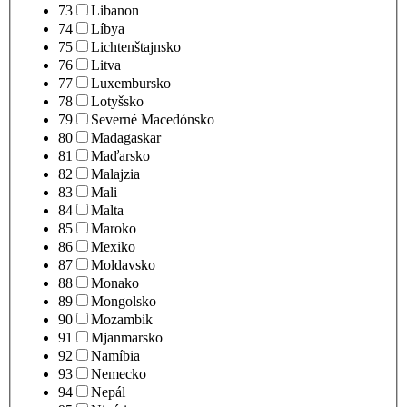
73
Libanon
74
Líbya
75
Lichtenštajnsko
76
Litva
77
Luxembursko
78
Lotyšsko
79
Severné Macedónsko
80
Madagaskar
81
Maďarsko
82
Malajzia
83
Mali
84
Malta
85
Maroko
86
Mexiko
87
Moldavsko
88
Monako
89
Mongolsko
90
Mozambik
91
Mjanmarsko
92
Namíbia
93
Nemecko
94
Nepál