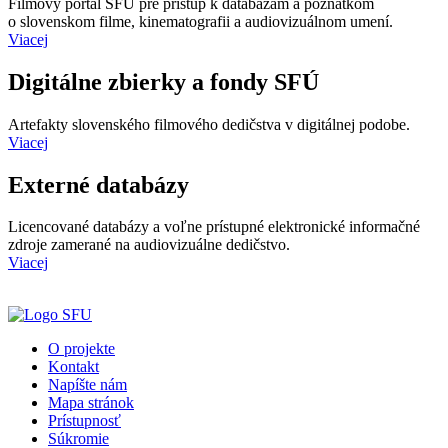
Filmový portál SFÚ pre prístup k databázam a poznatkom
o slovenskom filme, kinematografii a audiovizuálnom umení.
Viacej
Digitálne zbierky a fondy SFÚ
Artefakty slovenského filmového dedičstva v digitálnej podobe.
Viacej
Externé databázy
Licencované databázy a voľne prístupné elektronické informačné
zdroje zamerané na audiovizuálne dedičstvo.
Viacej
O projekte
Kontakt
Napíšte nám
Mapa stránok
Prístupnosť
Súkromie