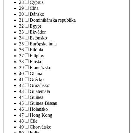
28
Cyprus
29
Čína
30
Dánsko
31
Dominikánska republika
32
Egypt
33
Ekvádor
34
Estónsko
35
Európska únia
36
Etiópia
37
Filipíny
38
Fínsko
39
Francúzsko
40
Ghana
41
Grécko
42
Gruzínsko
43
Guatemala
44
Guinea
45
Guinea-Bissau
46
Holansko
47
Hong Kong
48
Čile
49
Chorvátsko
50
India