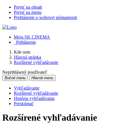
Prejsť na obsah
Prejsť na menu
Prehlásenie o webovej prístupnosti
Moja SK CINEMA
Prihlásenie
Kde som
Hlavná stránka
Rozšírené vyhľadávanie
Neprihlásený používateľ
Bočné menu
Hlavné menu
Vyhľadávanie
Rozšírené vyhľadávanie
História vyhľadávania
Preskúmať
Rozšírené vyhľadávanie