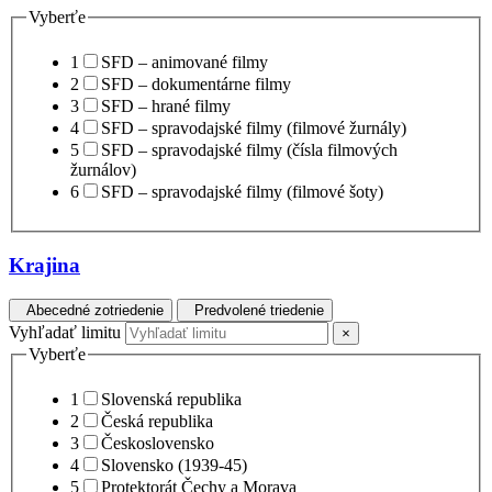
Vyberťe
1
SFD – animované filmy
2
SFD – dokumentárne filmy
3
SFD – hrané filmy
4
SFD – spravodajské filmy (filmové žurnály)
5
SFD – spravodajské filmy (čísla filmových
žurnálov)
6
SFD – spravodajské filmy (filmové šoty)
Krajina
Abecedné zotriedenie
Predvolené triedenie
Vyhľadať limitu
×
Vyberťe
1
Slovenská republika
2
Česká republika
3
Československo
4
Slovensko (1939-45)
5
Protektorát Čechy a Morava