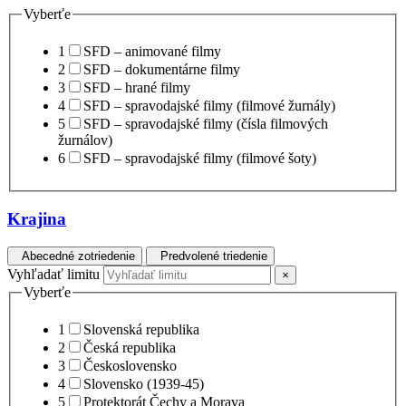
Vyberťe
1
SFD – animované filmy
2
SFD – dokumentárne filmy
3
SFD – hrané filmy
4
SFD – spravodajské filmy (filmové žurnály)
5
SFD – spravodajské filmy (čísla filmových
žurnálov)
6
SFD – spravodajské filmy (filmové šoty)
Krajina
Abecedné zotriedenie
Predvolené triedenie
Vyhľadať limitu
×
Vyberťe
1
Slovenská republika
2
Česká republika
3
Československo
4
Slovensko (1939-45)
5
Protektorát Čechy a Morava