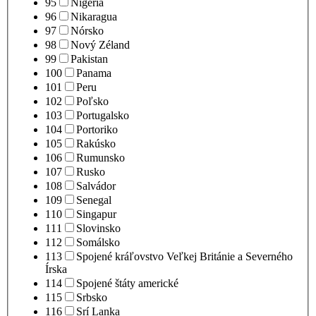
95
Nigéria
96
Nikaragua
97
Nórsko
98
Nový Zéland
99
Pakistan
100
Panama
101
Peru
102
Poľsko
103
Portugalsko
104
Portoriko
105
Rakúsko
106
Rumunsko
107
Rusko
108
Salvádor
109
Senegal
110
Singapur
111
Slovinsko
112
Somálsko
113
Spojené kráľovstvo Veľkej Británie a Severného
Írska
114
Spojené štáty americké
115
Srbsko
116
Srí Lanka