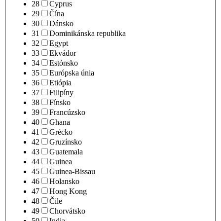
28
Cyprus
29
Čína
30
Dánsko
31
Dominikánska republika
32
Egypt
33
Ekvádor
34
Estónsko
35
Európska únia
36
Etiópia
37
Filipíny
38
Fínsko
39
Francúzsko
40
Ghana
41
Grécko
42
Gruzínsko
43
Guatemala
44
Guinea
45
Guinea-Bissau
46
Holansko
47
Hong Kong
48
Čile
49
Chorvátsko
50
India