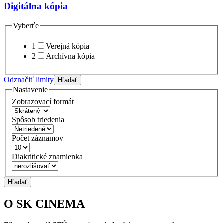
Digitálna kópia
Vyberťe
1
Verejná kópia
2
Archívna kópia
Odznačiť limity
Hľadať
Nastavenie
Zobrazovací formát
Spôsob triedenia
Počet záznamov
Diakritické znamienka
Hľadať
O SK CINEMA