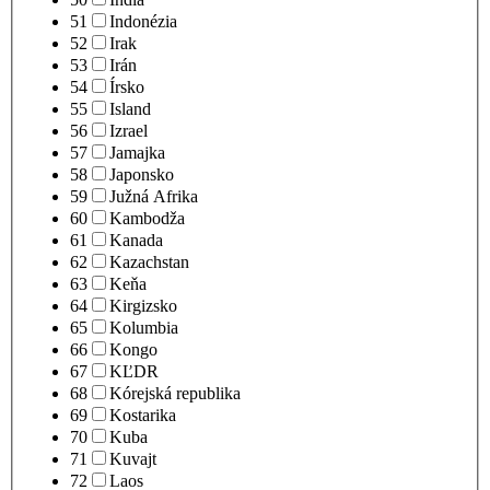
51
Indonézia
52
Irak
53
Irán
54
Írsko
55
Island
56
Izrael
57
Jamajka
58
Japonsko
59
Južná Afrika
60
Kambodža
61
Kanada
62
Kazachstan
63
Keňa
64
Kirgizsko
65
Kolumbia
66
Kongo
67
KĽDR
68
Kórejská republika
69
Kostarika
70
Kuba
71
Kuvajt
72
Laos