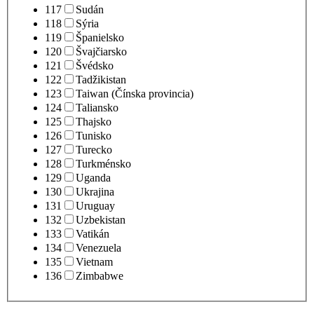
117
Sudán
118
Sýria
119
Španielsko
120
Švajčiarsko
121
Švédsko
122
Tadžikistan
123
Taiwan (Čínska provincia)
124
Taliansko
125
Thajsko
126
Tunisko
127
Turecko
128
Turkménsko
129
Uganda
130
Ukrajina
131
Uruguay
132
Uzbekistan
133
Vatikán
134
Venezuela
135
Vietnam
136
Zimbabwe