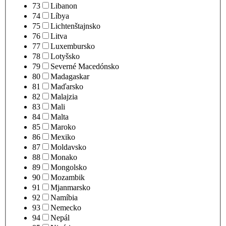
73
Libanon
74
Líbya
75
Lichtenštajnsko
76
Litva
77
Luxembursko
78
Lotyšsko
79
Severné Macedónsko
80
Madagaskar
81
Maďarsko
82
Malajzia
83
Mali
84
Malta
85
Maroko
86
Mexiko
87
Moldavsko
88
Monako
89
Mongolsko
90
Mozambik
91
Mjanmarsko
92
Namíbia
93
Nemecko
94
Nepál