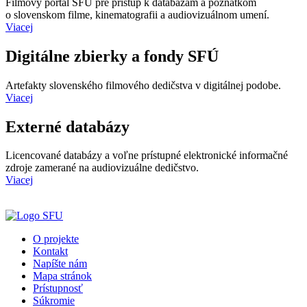
Filmový portál SFÚ pre prístup k databázam a poznatkom
o slovenskom filme, kinematografii a audiovizuálnom umení.
Viacej
Digitálne zbierky a fondy SFÚ
Artefakty slovenského filmového dedičstva v digitálnej podobe.
Viacej
Externé databázy
Licencované databázy a voľne prístupné elektronické informačné
zdroje zamerané na audiovizuálne dedičstvo.
Viacej
O projekte
Kontakt
Napíšte nám
Mapa stránok
Prístupnosť
Súkromie