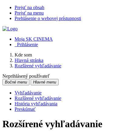
Prejsť na obsah
Prejsť na menu
Prehlásenie o webovej prístupnosti
Moja SK CINEMA
Prihlásenie
Kde som
Hlavná stránka
Rozšírené vyhľadávanie
Neprihlásený používateľ
Bočné menu
Hlavné menu
Vyhľadávanie
Rozšírené vyhľadávanie
História vyhľadávania
Preskúmať
Rozšírené vyhľadávanie