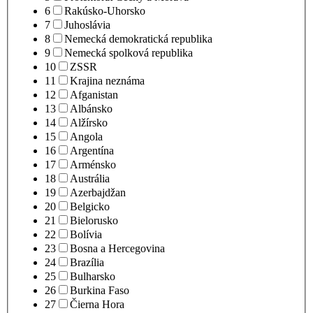
6
Rakúsko-Uhorsko
7
Juhoslávia
8
Nemecká demokratická republika
9
Nemecká spolková republika
10
ZSSR
11
Krajina neznáma
12
Afganistan
13
Albánsko
14
Alžírsko
15
Angola
16
Argentína
17
Arménsko
18
Austrália
19
Azerbajdžan
20
Belgicko
21
Bielorusko
22
Bolívia
23
Bosna a Hercegovina
24
Brazília
25
Bulharsko
26
Burkina Faso
27
Čierna Hora