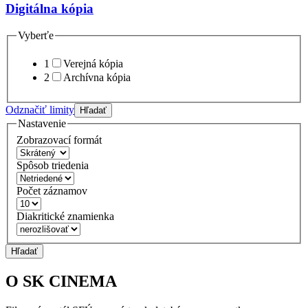
Digitálna kópia
Vyberťe
1
Verejná kópia
2
Archívna kópia
Odznačiť limity
Hľadať
Nastavenie
Zobrazovací formát
Spôsob triedenia
Počet záznamov
Diakritické znamienka
Hľadať
O SK CINEMA