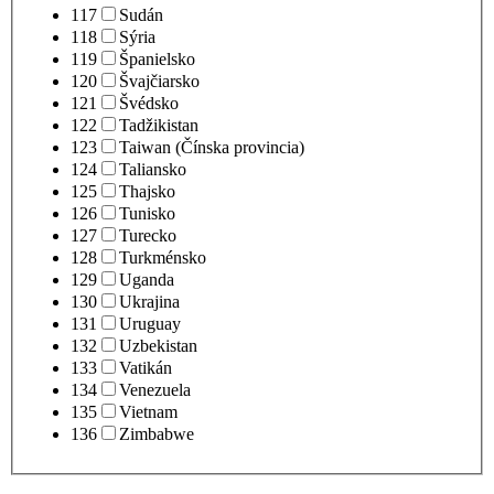
117
Sudán
118
Sýria
119
Španielsko
120
Švajčiarsko
121
Švédsko
122
Tadžikistan
123
Taiwan (Čínska provincia)
124
Taliansko
125
Thajsko
126
Tunisko
127
Turecko
128
Turkménsko
129
Uganda
130
Ukrajina
131
Uruguay
132
Uzbekistan
133
Vatikán
134
Venezuela
135
Vietnam
136
Zimbabwe