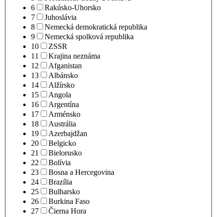
6
Rakúsko-Uhorsko
7
Juhoslávia
8
Nemecká demokratická republika
9
Nemecká spolková republika
10
ZSSR
11
Krajina neznáma
12
Afganistan
13
Albánsko
14
Alžírsko
15
Angola
16
Argentína
17
Arménsko
18
Austrália
19
Azerbajdžan
20
Belgicko
21
Bielorusko
22
Bolívia
23
Bosna a Hercegovina
24
Brazília
25
Bulharsko
26
Burkina Faso
27
Čierna Hora