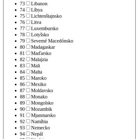
73
Libanon
74
Líbya
75
Lichtenštajnsko
76
Litva
77
Luxembursko
78
Lotyšsko
79
Severné Macedónsko
80
Madagaskar
81
Maďarsko
82
Malajzia
83
Mali
84
Malta
85
Maroko
86
Mexiko
87
Moldavsko
88
Monako
89
Mongolsko
90
Mozambik
91
Mjanmarsko
92
Namíbia
93
Nemecko
94
Nepál