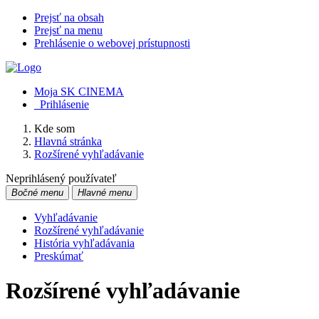
Prejsť na obsah
Prejsť na menu
Prehlásenie o webovej prístupnosti
Moja SK CINEMA
Prihlásenie
Kde som
Hlavná stránka
Rozšírené vyhľadávanie
Neprihlásený používateľ
Bočné menu
Hlavné menu
Vyhľadávanie
Rozšírené vyhľadávanie
História vyhľadávania
Preskúmať
Rozšírené vyhľadávanie