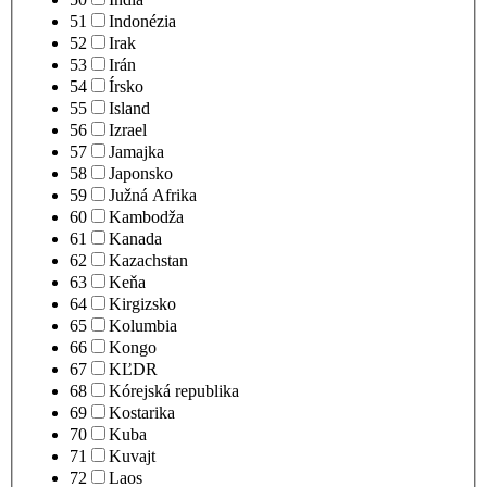
51
Indonézia
52
Irak
53
Irán
54
Írsko
55
Island
56
Izrael
57
Jamajka
58
Japonsko
59
Južná Afrika
60
Kambodža
61
Kanada
62
Kazachstan
63
Keňa
64
Kirgizsko
65
Kolumbia
66
Kongo
67
KĽDR
68
Kórejská republika
69
Kostarika
70
Kuba
71
Kuvajt
72
Laos