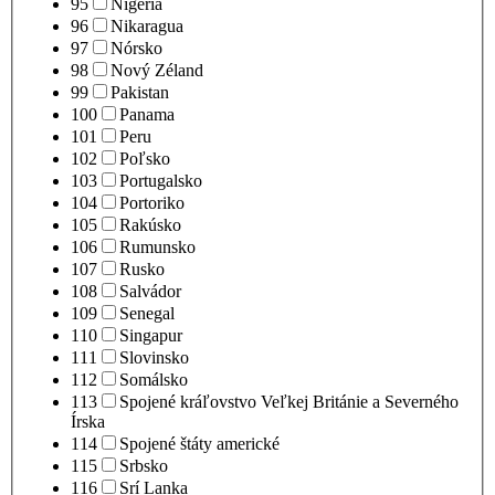
95
Nigéria
96
Nikaragua
97
Nórsko
98
Nový Zéland
99
Pakistan
100
Panama
101
Peru
102
Poľsko
103
Portugalsko
104
Portoriko
105
Rakúsko
106
Rumunsko
107
Rusko
108
Salvádor
109
Senegal
110
Singapur
111
Slovinsko
112
Somálsko
113
Spojené kráľovstvo Veľkej Británie a Severného
Írska
114
Spojené štáty americké
115
Srbsko
116
Srí Lanka