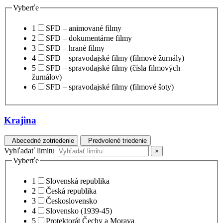
Vyberťe
1
SFD – animované filmy
2
SFD – dokumentárne filmy
3
SFD – hrané filmy
4
SFD – spravodajské filmy (filmové žurnály)
5
SFD – spravodajské filmy (čísla filmových
žurnálov)
6
SFD – spravodajské filmy (filmové šoty)
Krajina
Abecedné zotriedenie
Predvolené triedenie
Vyhľadať limitu
×
Vyberťe
1
Slovenská republika
2
Česká republika
3
Československo
4
Slovensko (1939-45)
5
Protektorát Čechy a Morava