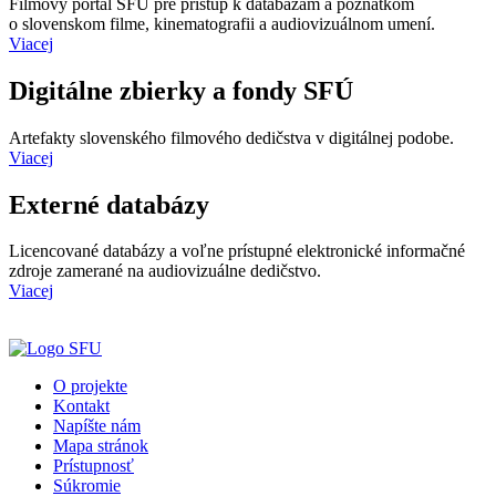
Filmový portál SFÚ pre prístup k databázam a poznatkom
o slovenskom filme, kinematografii a audiovizuálnom umení.
Viacej
Digitálne zbierky a fondy SFÚ
Artefakty slovenského filmového dedičstva v digitálnej podobe.
Viacej
Externé databázy
Licencované databázy a voľne prístupné elektronické informačné
zdroje zamerané na audiovizuálne dedičstvo.
Viacej
O projekte
Kontakt
Napíšte nám
Mapa stránok
Prístupnosť
Súkromie