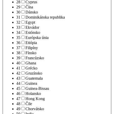
28
Cyprus
29
Čína
30
Dánsko
31
Dominikánska republika
32
Egypt
33
Ekvádor
34
Estónsko
35
Európska únia
36
Etiópia
37
Filipíny
38
Fínsko
39
Francúzsko
40
Ghana
41
Grécko
42
Gruzínsko
43
Guatemala
44
Guinea
45
Guinea-Bissau
46
Holansko
47
Hong Kong
48
Čile
49
Chorvátsko
50
India