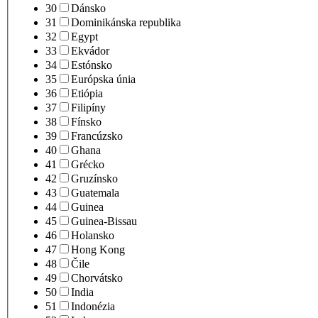
30
Dánsko
31
Dominikánska republika
32
Egypt
33
Ekvádor
34
Estónsko
35
Európska únia
36
Etiópia
37
Filipíny
38
Fínsko
39
Francúzsko
40
Ghana
41
Grécko
42
Gruzínsko
43
Guatemala
44
Guinea
45
Guinea-Bissau
46
Holansko
47
Hong Kong
48
Čile
49
Chorvátsko
50
India
51
Indonézia