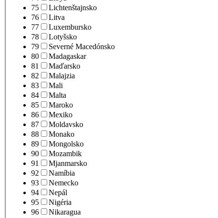
75
Lichtenštajnsko
76
Litva
77
Luxembursko
78
Lotyšsko
79
Severné Macedónsko
80
Madagaskar
81
Maďarsko
82
Malajzia
83
Mali
84
Malta
85
Maroko
86
Mexiko
87
Moldavsko
88
Monako
89
Mongolsko
90
Mozambik
91
Mjanmarsko
92
Namíbia
93
Nemecko
94
Nepál
95
Nigéria
96
Nikaragua