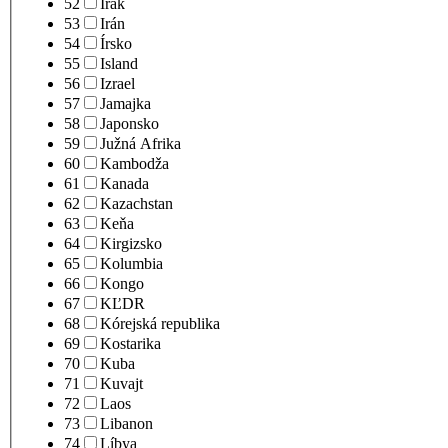
52
Irak
53
Irán
54
Írsko
55
Island
56
Izrael
57
Jamajka
58
Japonsko
59
Južná Afrika
60
Kambodža
61
Kanada
62
Kazachstan
63
Keňa
64
Kirgizsko
65
Kolumbia
66
Kongo
67
KĽDR
68
Kórejská republika
69
Kostarika
70
Kuba
71
Kuvajt
72
Laos
73
Libanon
74
Líbya