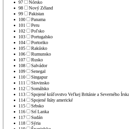
97
Nórsko
98
Nový Zéland
99
Pakistan
100
Panama
101
Peru
102
Poľsko
103
Portugalsko
104
Portoriko
105
Rakúsko
106
Rumunsko
107
Rusko
108
Salvádor
109
Senegal
110
Singapur
111
Slovinsko
112
Somálsko
113
Spojené kráľovstvo Veľkej Británie a Severného Írsk
114
Spojené štáty americké
115
Srbsko
116
Srí Lanka
117
Sudán
118
Sýria
119
Španielsko