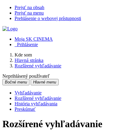
Prejsť na obsah
Prejsť na menu
Prehlásenie o webovej prístupnosti
Moja SK CINEMA
Prihlásenie
Kde som
Hlavná stránka
Rozšírené vyhľadávanie
Neprihlásený používateľ
Bočné menu
Hlavné menu
Vyhľadávanie
Rozšírené vyhľadávanie
História vyhľadávania
Preskúmať
Rozšírené vyhľadávanie