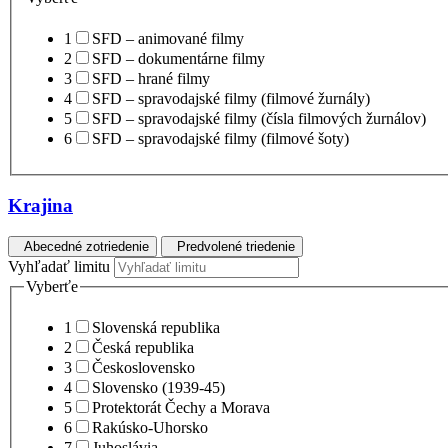
1
SFD – animované filmy
2
SFD – dokumentárne filmy
3
SFD – hrané filmy
4
SFD – spravodajské filmy (filmové žurnály)
5
SFD – spravodajské filmy (čísla filmových žurnálov)
6
SFD – spravodajské filmy (filmové šoty)
Krajina
Abecedné zotriedenie
Predvolené triedenie
Vyhľadať limitu
Vyberťe
1
Slovenská republika
2
Česká republika
3
Československo
4
Slovensko (1939-45)
5
Protektorát Čechy a Morava
6
Rakúsko-Uhorsko
7
Juhoslávia