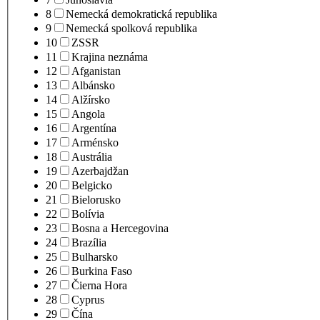
8
Nemecká demokratická republika
9
Nemecká spolková republika
10
ZSSR
11
Krajina neznáma
12
Afganistan
13
Albánsko
14
Alžírsko
15
Angola
16
Argentína
17
Arménsko
18
Austrália
19
Azerbajdžan
20
Belgicko
21
Bielorusko
22
Bolívia
23
Bosna a Hercegovina
24
Brazília
25
Bulharsko
26
Burkina Faso
27
Čierna Hora
28
Cyprus
29
Čína