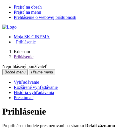
Prejsť na obsah
Prejsť na menu
Prehlásenie o webovej prístupnosti
Moja SK CINEMA
Prihlásenie
Kde som
Prihlásenie
Neprihlásený používateľ
Bočné menu
Hlavné menu
Vyhľadávanie
Rozšírené vyhľadávanie
História vyhľadávania
Preskúmať
Prihlásenie
Po prihlásení budete presmerovaní na stránku
Detail záznamu