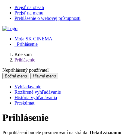
Prejsť na obsah
Prejsť na menu
Prehlásenie o webovej prístupnosti
Moja SK CINEMA
Prihlásenie
Kde som
Prihlásenie
Neprihlásený používateľ
Bočné menu
Hlavné menu
Vyhľadávanie
Rozšírené vyhľadávanie
História vyhľadávania
Preskúmať
Prihlásenie
Po prihlásení budete presmerovaní na stránku
Detail záznamu