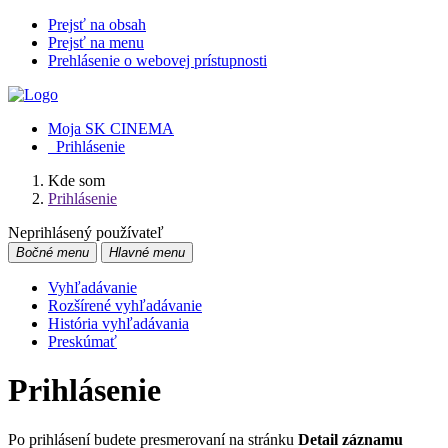
Prejsť na obsah
Prejsť na menu
Prehlásenie o webovej prístupnosti
Moja SK CINEMA
Prihlásenie
Kde som
Prihlásenie
Neprihlásený používateľ
Bočné menu
Hlavné menu
Vyhľadávanie
Rozšírené vyhľadávanie
História vyhľadávania
Preskúmať
Prihlásenie
Po prihlásení budete presmerovaní na stránku
Detail záznamu