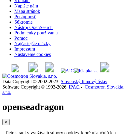
Kontakt
Napíšte nám
Mapa stránok
Prístupnosť
Súkromie
Nástroj OpenSearch
Podmienky používania
Pomoc
Najčastejšie otázky
Impressum
Nastavenie cookies
Data Copyright © 2002-2023
Slovenský filmový ústav
Software Copyright © 1993-2026
IPAC
-
Cosmotron Slovakia,
s.r.o.
openseadragon
×
Tieto stránky využívajú súbory cookies, ktoré uľahčujú ich