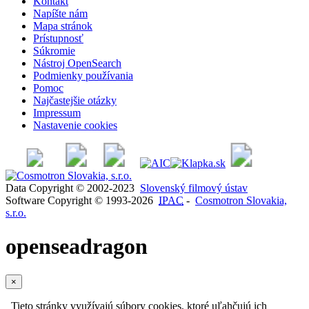
Kontakt
Napíšte nám
Mapa stránok
Prístupnosť
Súkromie
Nástroj OpenSearch
Podmienky používania
Pomoc
Najčastejšie otázky
Impressum
Nastavenie cookies
Data Copyright © 2002-2023
Slovenský filmový ústav
Software Copyright © 1993-2026
IPAC
-
Cosmotron Slovakia,
s.r.o.
openseadragon
×
Tieto stránky využívajú súbory cookies, ktoré uľahčujú ich