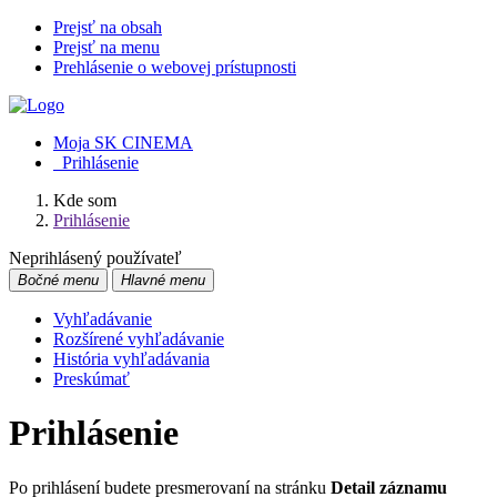
Prejsť na obsah
Prejsť na menu
Prehlásenie o webovej prístupnosti
Moja SK CINEMA
Prihlásenie
Kde som
Prihlásenie
Neprihlásený používateľ
Bočné menu
Hlavné menu
Vyhľadávanie
Rozšírené vyhľadávanie
História vyhľadávania
Preskúmať
Prihlásenie
Po prihlásení budete presmerovaní na stránku
Detail záznamu