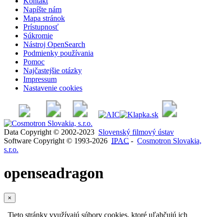
Kontakt
Napíšte nám
Mapa stránok
Prístupnosť
Súkromie
Nástroj OpenSearch
Podmienky používania
Pomoc
Najčastejšie otázky
Impressum
Nastavenie cookies
Data Copyright © 2002-2023
Slovenský filmový ústav
Software Copyright © 1993-2026
IPAC
-
Cosmotron Slovakia,
s.r.o.
openseadragon
×
Tieto stránky využívajú súbory cookies, ktoré uľahčujú ich