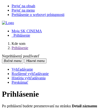
Prejsť na obsah
Prejsť na menu
Prehlásenie o webovej prístupnosti
Moja SK CINEMA
Prihlásenie
Kde som
Prihlásenie
Neprihlásený používateľ
Bočné menu
Hlavné menu
Vyhľadávanie
Rozšírené vyhľadávanie
História vyhľadávania
Preskúmať
Prihlásenie
Po prihlásení budete presmerovaní na stránku
Detail záznamu