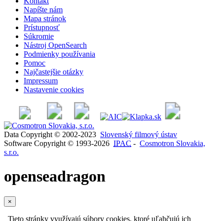
Kontakt
Napíšte nám
Mapa stránok
Prístupnosť
Súkromie
Nástroj OpenSearch
Podmienky používania
Pomoc
Najčastejšie otázky
Impressum
Nastavenie cookies
Data Copyright © 2002-2023
Slovenský filmový ústav
Software Copyright © 1993-2026
IPAC
-
Cosmotron Slovakia,
s.r.o.
openseadragon
×
Tieto stránky využívajú súbory cookies, ktoré uľahčujú ich