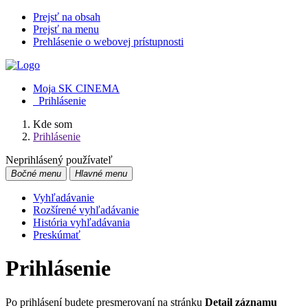
Prejsť na obsah
Prejsť na menu
Prehlásenie o webovej prístupnosti
Moja SK CINEMA
Prihlásenie
Kde som
Prihlásenie
Neprihlásený používateľ
Bočné menu
Hlavné menu
Vyhľadávanie
Rozšírené vyhľadávanie
História vyhľadávania
Preskúmať
Prihlásenie
Po prihlásení budete presmerovaní na stránku
Detail záznamu