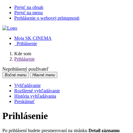
Prejsť na obsah
Prejsť na menu
Prehlásenie o webovej prístupnosti
Moja SK CINEMA
Prihlásenie
Kde som
Prihlásenie
Neprihlásený používateľ
Bočné menu
Hlavné menu
Vyhľadávanie
Rozšírené vyhľadávanie
História vyhľadávania
Preskúmať
Prihlásenie
Po prihlásení budete presmerovaní na stránku
Detail záznamu