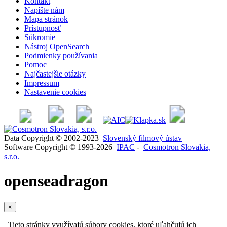
Kontakt
Napíšte nám
Mapa stránok
Prístupnosť
Súkromie
Nástroj OpenSearch
Podmienky používania
Pomoc
Najčastejšie otázky
Impressum
Nastavenie cookies
Data Copyright © 2002-2023
Slovenský filmový ústav
Software Copyright © 1993-2026
IPAC
-
Cosmotron Slovakia,
s.r.o.
openseadragon
×
Tieto stránky využívajú súbory cookies, ktoré uľahčujú ich