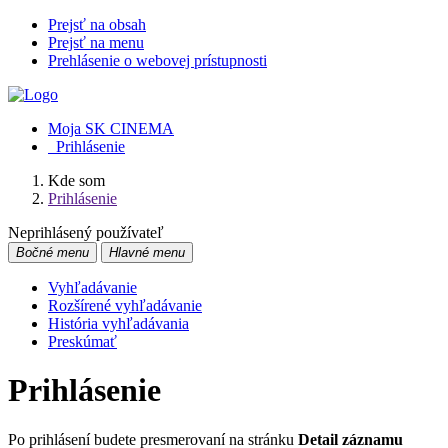
Prejsť na obsah
Prejsť na menu
Prehlásenie o webovej prístupnosti
Moja SK CINEMA
Prihlásenie
Kde som
Prihlásenie
Neprihlásený používateľ
Bočné menu
Hlavné menu
Vyhľadávanie
Rozšírené vyhľadávanie
História vyhľadávania
Preskúmať
Prihlásenie
Po prihlásení budete presmerovaní na stránku
Detail záznamu