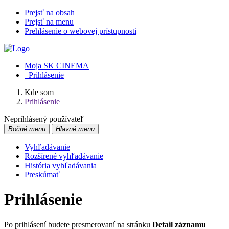
Prejsť na obsah
Prejsť na menu
Prehlásenie o webovej prístupnosti
Moja SK CINEMA
Prihlásenie
Kde som
Prihlásenie
Neprihlásený používateľ
Bočné menu
Hlavné menu
Vyhľadávanie
Rozšírené vyhľadávanie
História vyhľadávania
Preskúmať
Prihlásenie
Po prihlásení budete presmerovaní na stránku
Detail záznamu