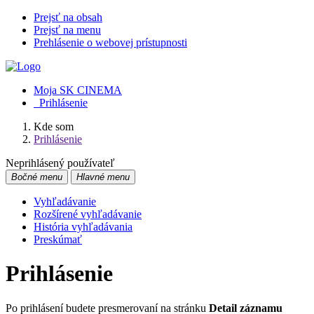
Prejsť na obsah
Prejsť na menu
Prehlásenie o webovej prístupnosti
Moja SK CINEMA
Prihlásenie
Kde som
Prihlásenie
Neprihlásený používateľ
Bočné menu
Hlavné menu
Vyhľadávanie
Rozšírené vyhľadávanie
História vyhľadávania
Preskúmať
Prihlásenie
Po prihlásení budete presmerovaní na stránku
Detail záznamu