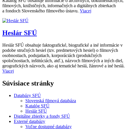
Katalóg SFÚ obsahuje informácie o archívnych, dokumentačných,
filmových, knižničných, informačných a digitálnych zbierkach
a fondoch Slovenského filmového ústavu.
Viacej
Heslár SFÚ
Heslár SFÚ obsahuje faktografické, biografické a iné informácie v
podobe stručných hesiel (tzv. predmetových hesiel) o filmových
osobnostiach, podujatiach, korporáciách (produkčných
spoločnostiach, inštitúciách, atď.), názvoch filmových a iných diel,
geografických názvoch, ako aj tematické heslá, žánrové a iné heslá.
Viacej
Súvisiace stránky
Databázy SFÚ
Slovenská filmová databáza
Katalóg SFÚ
Heslár SFÚ
Digitálne zbierky a fondy SFÚ
Externé databázy
Voľne dostupné databázy