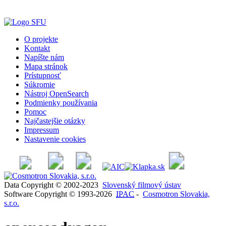
O projekte
Kontakt
Napíšte nám
Mapa stránok
Prístupnosť
Súkromie
Nástroj OpenSearch
Podmienky používania
Pomoc
Najčastejšie otázky
Impressum
Nastavenie cookies
Data Copyright © 2002-2023
Slovenský filmový ústav
Software Copyright © 1993-2026
IPAC
-
Cosmotron Slovakia,
s.r.o.