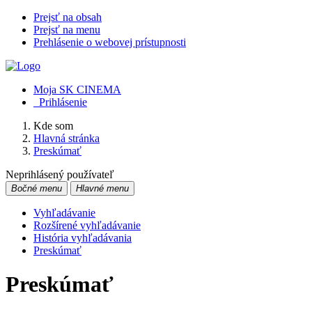
Prejsť na obsah
Prejsť na menu
Prehlásenie o webovej prístupnosti
Moja SK CINEMA
Prihlásenie
Kde som
Hlavná stránka
Preskúmať
Neprihlásený používateľ
Bočné menu
Hlavné menu
Vyhľadávanie
Rozšírené vyhľadávanie
História vyhľadávania
Preskúmať
Preskúmať