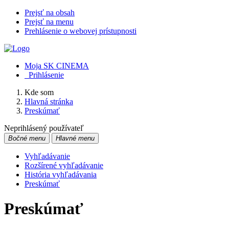
Prejsť na obsah
Prejsť na menu
Prehlásenie o webovej prístupnosti
Moja SK CINEMA
Prihlásenie
Kde som
Hlavná stránka
Preskúmať
Neprihlásený používateľ
Bočné menu
Hlavné menu
Vyhľadávanie
Rozšírené vyhľadávanie
História vyhľadávania
Preskúmať
Preskúmať