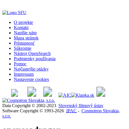
O projekte
Kontakt
Napíšte nám
Mapa stránok
Prístupnosť
Súkromie
Nástroj OpenSearch
Podmienky používania
Pomoc
Najčastejšie otázky
Impressum
Nastavenie cookies
Data Copyright © 2002-2023
Slovenský filmový ústav
Software Copyright © 1993-2026
IPAC
-
Cosmotron Slovakia,
s.r.o.