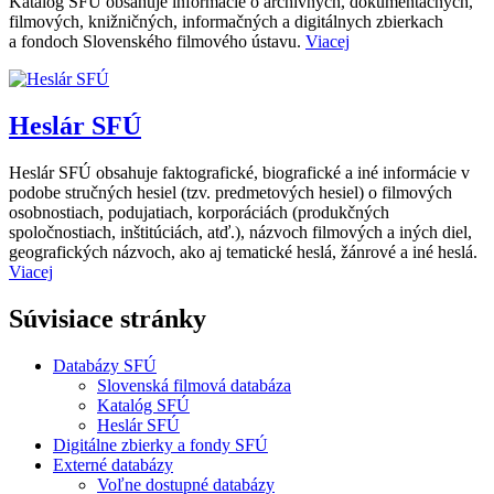
Katalóg SFÚ obsahuje informácie o archívnych, dokumentačných,
filmových, knižničných, informačných a digitálnych zbierkach
a fondoch Slovenského filmového ústavu.
Viacej
Heslár SFÚ
Heslár SFÚ obsahuje faktografické, biografické a iné informácie v
podobe stručných hesiel (tzv. predmetových hesiel) o filmových
osobnostiach, podujatiach, korporáciách (produkčných
spoločnostiach, inštitúciách, atď.), názvoch filmových a iných diel,
geografických názvoch, ako aj tematické heslá, žánrové a iné heslá.
Viacej
Súvisiace stránky
Databázy SFÚ
Slovenská filmová databáza
Katalóg SFÚ
Heslár SFÚ
Digitálne zbierky a fondy SFÚ
Externé databázy
Voľne dostupné databázy