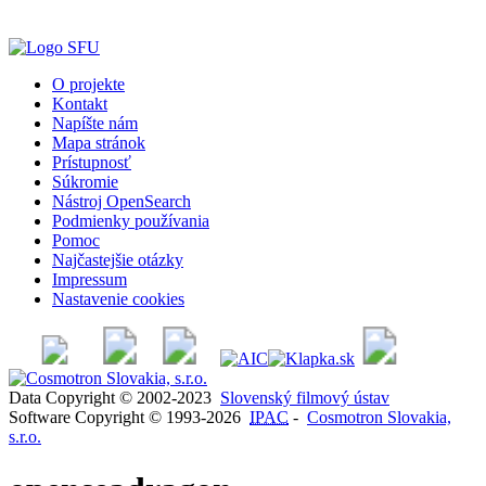
O projekte
Kontakt
Napíšte nám
Mapa stránok
Prístupnosť
Súkromie
Nástroj OpenSearch
Podmienky používania
Pomoc
Najčastejšie otázky
Impressum
Nastavenie cookies
Data Copyright © 2002-2023
Slovenský filmový ústav
Software Copyright © 1993-2026
IPAC
-
Cosmotron Slovakia,
s.r.o.