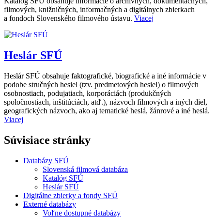
Katalóg SFÚ obsahuje informácie o archívnych, dokumentačných,
filmových, knižničných, informačných a digitálnych zbierkach
a fondoch Slovenského filmového ústavu.
Viacej
Heslár SFÚ
Heslár SFÚ obsahuje faktografické, biografické a iné informácie v
podobe stručných hesiel (tzv. predmetových hesiel) o filmových
osobnostiach, podujatiach, korporáciách (produkčných
spoločnostiach, inštitúciách, atď.), názvoch filmových a iných diel,
geografických názvoch, ako aj tematické heslá, žánrové a iné heslá.
Viacej
Súvisiace stránky
Databázy SFÚ
Slovenská filmová databáza
Katalóg SFÚ
Heslár SFÚ
Digitálne zbierky a fondy SFÚ
Externé databázy
Voľne dostupné databázy