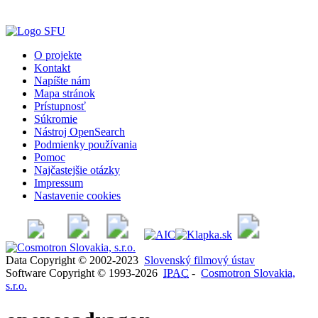
O projekte
Kontakt
Napíšte nám
Mapa stránok
Prístupnosť
Súkromie
Nástroj OpenSearch
Podmienky používania
Pomoc
Najčastejšie otázky
Impressum
Nastavenie cookies
Data Copyright © 2002-2023
Slovenský filmový ústav
Software Copyright © 1993-2026
IPAC
-
Cosmotron Slovakia,
s.r.o.