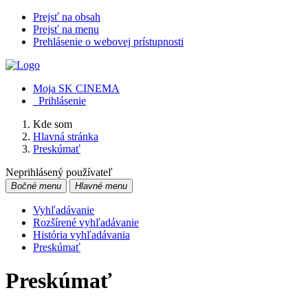
Prejsť na obsah
Prejsť na menu
Prehlásenie o webovej prístupnosti
Moja SK CINEMA
Prihlásenie
Kde som
Hlavná stránka
Preskúmať
Neprihlásený používateľ
Bočné menu
Hlavné menu
Vyhľadávanie
Rozšírené vyhľadávanie
História vyhľadávania
Preskúmať
Preskúmať