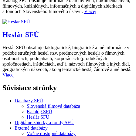
Katalóg SFÚ obsahuje informácie o archívnych, dokumentačných,
filmových, knižničných, informačných a digitálnych zbierkach
a fondoch Slovenského filmového ústavu.
Viacej
Heslár SFÚ
Heslár SFÚ obsahuje faktografické, biografické a iné informácie v
podobe stručných hesiel (tzv. predmetových hesiel) o filmových
osobnostiach, podujatiach, korporáciách (produkčných
spoločnostiach, inštitúciách, atď.), názvoch filmových a iných diel,
geografických názvoch, ako aj tematické heslá, žánrové a iné heslá.
Viacej
Súvisiace stránky
Databázy SFÚ
Slovenská filmová databáza
Katalóg SFÚ
Heslár SFÚ
Digitálne zbierky a fondy SFÚ
Externé databázy
Voľne dostupné databázy